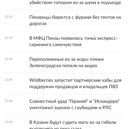
убийством топором из-за шума в подъезде
Пензенцы борются с фурами без тентов на
13:51
дорогах
В МФЦ Пензы появилась точка экспресс-
13:50
скрининга самочувствия
Переполненные из-за жары пляжи
13:50
Зеленоградска попали на видео
Wildberries запустит партнерские хабы для
13:49
поддержки продавцов и владельцев ПВЗ
Совместный удар "Гераней" и "Искандера"
13:48
уничтожил эшелон с гаубицами и РЛС
В Казани будут судить мать из-за гибели
13:46
выпавшего из окна сына