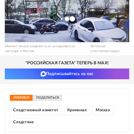
Момент начала конфликта из-за парковки на
Источник:
тротуаре в Москве
t.me/skmoscowgsu
"РОССИЙСКАЯ ГАЗЕТА" ТЕПЕРЬ В MAX!
Подписывайтесь на нас
РУБРИКИ
ПОДЕЛИТЬСЯ
Следственный комитет
Криминал
Москва
Следствие