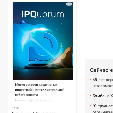
Сейчас 
65 лет пер
Место встречи креативных
невесомос
индустрий и интеллектуальной
собственности
Бомба на 
Реклама. https://ipquorum.ru
"С труднос
07:00
ограничени