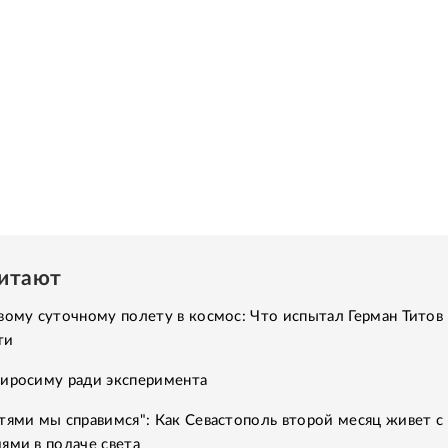
читают
вому суточному полету в космос: Что испытал Герман Титов 
ти
Хиросиму ради эксперимента
тями мы справимся": Как Севастополь второй месяц живет с
ями в подаче света