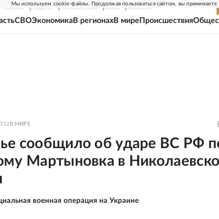
Мы используем cookie-файлы. Продолжая пользоваться сайтом, вы принимаете
Г-НЕДЕЛЯ
РОДИНА
ПРИЛОЖЕНИЯ
СОЮЗ
НОВОСТИ
асть
СВО
Экономика
В регионах
В мире
Происшествия
Общес
0:12
В МИРЕ
ье сообщило об ударе ВС РФ п
ому Мартыновка в Николаевск
и
циальная военная операция на Украине