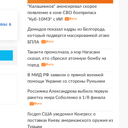
"Калашников" анонсировал скорое
появление в зоне СВО боеприпаса
"Куб-10МЭ" с ИИ
Фото
ины в
Демидов показал кадры из Белгорода,
который подвергся массированной атаке
БПЛА
Фото
Такаити промолчала, а мэр Нагасаки
сказал, кто сбросил атомную бомбу на
город
Фото
В МИД РФ заявили о прямой военной
помощи Украине со стороны Румынии
Россиянка Александрова выбила первую
ракетку мира Соболенко в 1/8 финала
Фото
Госдеп США уведомил Конгресс о
поставках Киеву американского оружия из
Турции