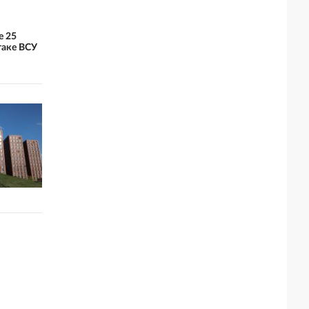
е 25
таке ВСУ