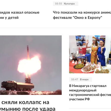
10:55
Культура
видов назвал опасные
Что показали на конкурсе аним
ии у детей
фестивале "Окно в Европу"
10:47
В мире
В Никарагуа стартовал
международный
гастрономический фестив
участием РФ
 сняли коллапс на
Румынию после удара