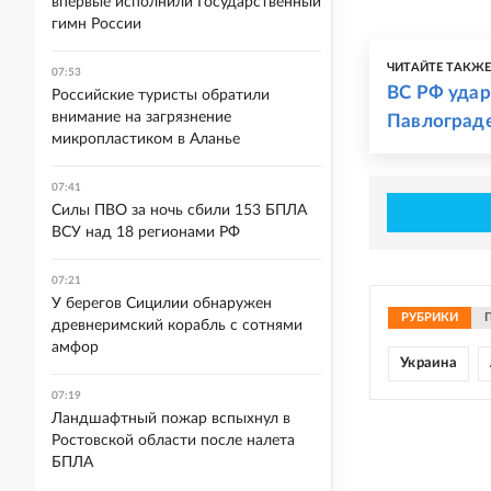
впервые исполнили Государственный
гимн России
ЧИТАЙТЕ ТАКЖ
07:53
ВС РФ удар
Российские туристы обратили
внимание на загрязнение
Павлоград
микропластиком в Аланье
07:41
Силы ПВО за ночь сбили 153 БПЛА
ВСУ над 18 регионами РФ
07:21
У берегов Сицилии обнаружен
РУБРИКИ
древнеримский корабль с сотнями
амфор
Украина
07:19
Ландшафтный пожар вспыхнул в
Ростовской области после налета
БПЛА