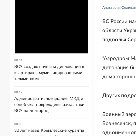
Анастасия Селива
ВС России на
области Укра
подполья Сер
"Аэродром Ма
08:31
ВСУ создают пункты дислокации в
детонация бы
квартирах с мумифицированными
дома хорошо 
телами хозяев
08:17
Других подро
Административное здание, МКД и
соцобъект повреждены из-за атаки
ВСУ на Белгород
Военный аэро
Вознесенск, 
08:00
30 лет назад Кремлевские куранты
одноименного