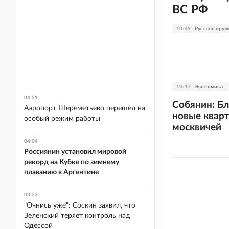
ВС РФ
10:49
Русское оруж
10:17
Экономика
04:31
Собянин: Б
Аэропорт Шереметьево перешел на
новые кварт
особый режим работы
москвичей
04:04
Россиянин установил мировой
рекорд на Кубке по зимнему
плаванию в Аргентине
03:23
"Очнись уже": Соскин заявил, что
Зеленский теряет контроль над
Одессой