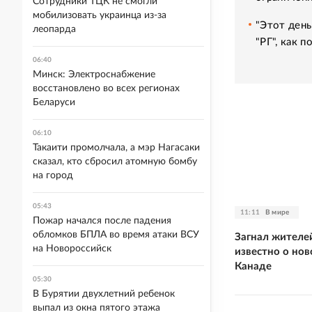
Сотрудники ТЦК не смогли
мобилизовать украинца из-за
"Этот день
леопарда
"РГ", как 
06:40
Минск: Электроснабжение
восстановлено во всех регионах
Беларуси
06:10
Такаити промолчала, а мэр Нагасаки
сказал, кто сбросил атомную бомбу
на город
05:43
11:11
В мире
Пожар начался после падения
обломков БПЛА во время атаки ВСУ
Загнал жителей
на Новороссийск
известно о но
Канаде
05:30
В Бурятии двухлетний ребенок
выпал из окна пятого этажа