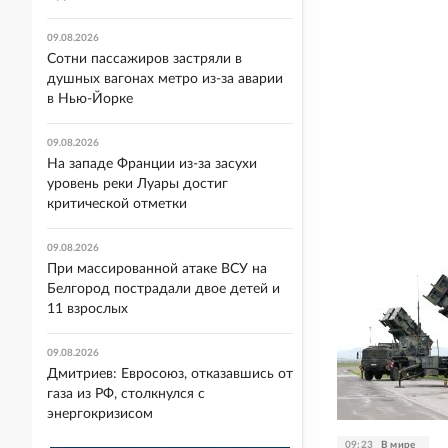
09.08.2026
Сотни пассажиров застряли в
душных вагонах метро из-за аварии
в Нью-Йорке
09.08.2026
На западе Франции из-за засухи
уровень реки Луары достиг
критической отметки
09.08.2026
При массированной атаке ВСУ на
Белгород пострадали двое детей и
11 взрослых
09.08.2026
Дмитриев: Евросоюз, отказавшись от
газа из РФ, столкнулся с
энергокризисом
09:23
В мире