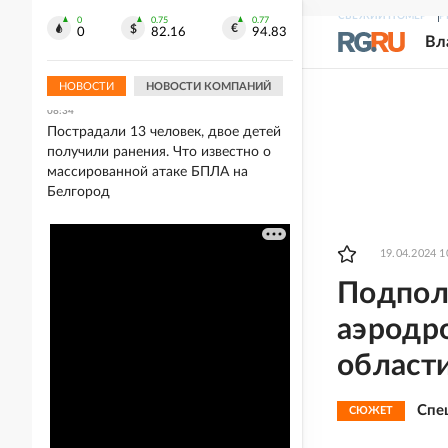
СВЕЖИЙ НОМЕР
Р
0
0.75
0.77
09:04
0
82.16
94.83
Вл
Володин назвал пять регионов, где
полностью запретили вейпы
НОВОСТИ
НОВОСТИ КОМПАНИЙ
08:34
Пострадали 13 человек, двое детей
получили ранения. Что известно о
массированной атаке БПЛА на
Белгород
19.04.2024 1
Подпол
аэродр
област
Спе
СЮЖЕТ