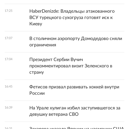
HaberDenizde: Владельцы атакованного
17:25
ВСУ турецкого сухогруза готовят иск к
Киеву
В столичном аэропорту Домодедово сняли
17:07
ограничения
Президент Сербии Вучич
17:04
прокомментировал визит Зеленского в
страну
Фетисов призвал развивать хоккей внутри
16:45
России
На Урале хулиган избил заступившегося за
16:39
девушку ветерана СВО
16:31