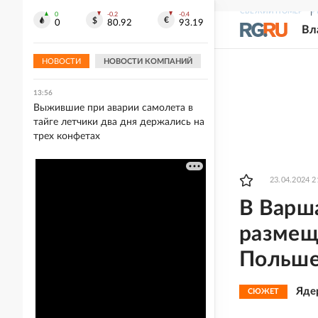
СВЕЖИЙ НОМЕР
Р
0
-0.2
-0.4
14:04
0
80.92
93.19
Вл
РПЦ осудила идею о
принудительном сокращении
населения Земли
НОВОСТИ
НОВОСТИ КОМПАНИЙ
13:56
Выжившие при аварии самолета в
тайге летчики два дня держались на
трех конфетах
23.04.2024 2
В Варша
размещ
Польш
Яде
СЮЖЕТ