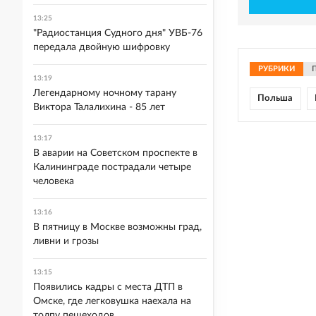
13:25
"Радиостанция Судного дня" УВБ-76
передала двойную шифровку
РУБРИКИ
13:19
Легендарному ночному тарану
Польша
Виктора Талалихина - 85 лет
13:17
В аварии на Советском проспекте в
Калининграде пострадали четыре
человека
13:16
В пятницу в Москве возможны град,
ливни и грозы
13:15
Появились кадры с места ДТП в
Омске, где легковушка наехала на
толпу пешеходов