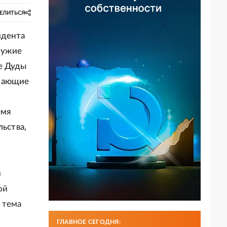
ЕЛИТЬСЯ
идента
ружие
е Дуды
ечающие
емя
льства,
и
ой
 тема
ГЛАВНОЕ СЕГОДНЯ: