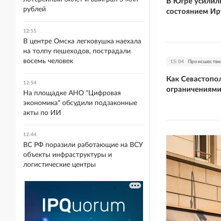
В Югре усилил
рублей
состоянием И
12:55
В центре Омска легковушка наехала
на толпу пешеходов, пострадали
восемь человек
15:04
Происшестви
Как Севастопол
12:54
ограничениями
На площадке АНО "Цифровая
экономика" обсудили подзаконные
акты по ИИ
12:44
ВС РФ поразили работающие на ВСУ
объекты инфраструктуры и
логистические центры