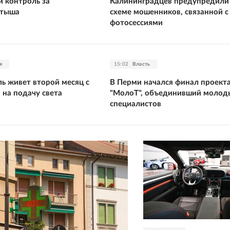
и контроль за
Калининградцев предупредили
ртыша
схеме мошенников, связанной с
фотосессиями
я
15:02
Власть
ь живет второй месяц с
В Перми начался финал проект
 на подачу света
"МолоТ", объединивший молод
специалистов