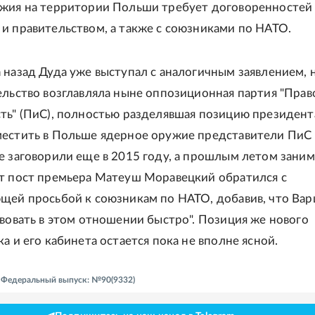
ужия на территории Польши требует договоренностей
и правительством, а также с союзниками по НАТО.
 назад Дуда уже выступал с аналогичным заявлением, 
ельство возглавляла ныне оппозиционная партия "Прав
ть" (ПиС), полностью разделявшая позицию президент
естить в Польше ядерное оружие представители ПиС 
е заговорили еще в 2015 году, а прошлым летом зани
т пост премьера Матеуш Моравецкий обратился с
щей просьбой к союзникам по НАТО, добавив, что Вар
твовать в этом отношении быстро". Позиция же нового
а и его кабинета остается пока не вполне ясной.
 - Федеральный выпуск: №90(9332)