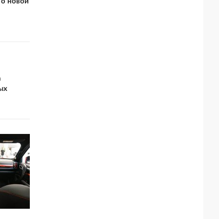
 о новой
а
ых