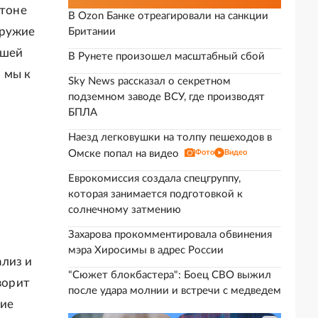
гтоне
В Ozon Банке отреагировали на санкции
оружие
Британии
ашей
В Рунете произошел масштабный сбой
 мы к
Sky News рассказал о секретном
подземном заводе ВСУ, где производят
БПЛА
Наезд легковушки на толпу пешеходов в
Омске попал на видео
Фото
Видео
Еврокомиссия создала спецгруппу,
которая занимается подготовкой к
солнечному затмению
Захарова прокомментировала обвинения
мэра Хиросимы в адрес России
ализ и
"Сюжет блокбастера": Боец СВО выжил
ворит
после удара молнии и встречи с медведем
ние