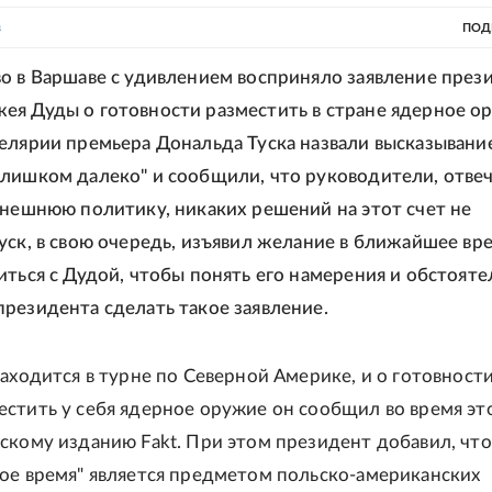
в
ПОД
о в Варшаве с удивлением восприняло заявление през
я Дуды о готовности разместить в стране ядерное о
елярии премьера Дональда Туска назвали высказывани
лишком далеко" и сообщили, что руководители, отв
внешнюю политику, никаких решений на этот счет не
уск, в свою очередь, изъявил желание в ближайшее вр
иться с Дудой, чтобы понять его намерения и обстояте
резидента сделать такое заявление.
находится в турне по Северной Америке, и о готовност
стить у себя ядерное оружие он сообщил во время эт
скому изданию Fakt. При этом президент добавил, что
ое время" является предметом польско-американских