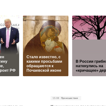
ен
Стало известно, с
тину
какими просьбами
В России грибн
е,
обращаются к
наткнулись на
троит РФ
Почаевской иконе
«кричащее» де
15:08
Происшествия