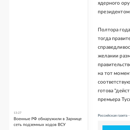
ядерного ор
президентом 
Полтора года
тогда правит
справедливос
желании разм
правительств
на тот момен
соответствую
готова "дейс
премьера Туск
13:27
Российская газета
Военные РФ обнаружили в Зарнице
сеть подземных ходов ВСУ