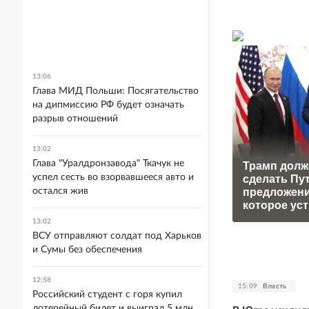
13:06
Глава МИД Польши: Посягательство
на дипмиссию РФ будет означать
разрыв отношений
13:02
Глава "Уралдронзавода" Ткачук не
Трамп долж
успел сесть во взорвавшееся авто и
сделать Пу
предложени
остался жив
которое ус
13:02
ВСУ отправляют солдат под Харьков
и Сумы без обеспечения
12:58
15:09
Власть
Российский студент с горя купил
лотерейный билет и выиграл 5 млн