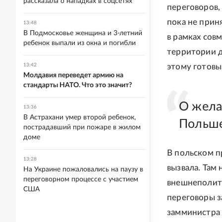
рассказала о нападках в соцсетях
переговоров,
пока не прин
13:48
В Подмосковье женщина и 3-летний
в рамках сов
ребенок выпали из окна и погибли
территории д
13:42
этому готовы"
Молдавия переведет армию на
стандарты НАТО. Что это значит?
О жела
13:36
В Астрахани умер второй ребенок,
Польше
пострадавший при пожаре в жилом
доме
В польском п
13:28
вызвала. Там
На Украине пожаловались на паузу в
переговорном процессе с участием
внешнеполити
США
переговоры з
замминистра 