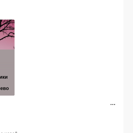
ики
Россияне ринулись
Названы признаки
скупать мотоциклы
поддельного меда
рево