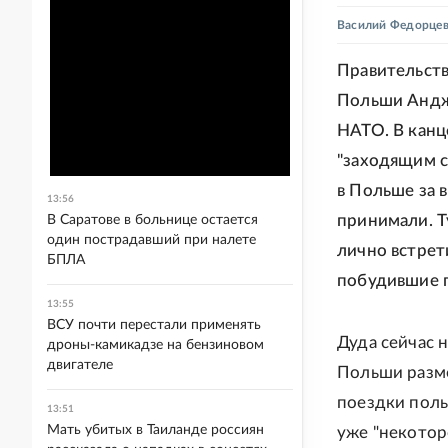
Василий Федорце
Правительств
Польши Андже
НАТО. В канц
"заходящим с
в Польше за 
13:56
принимали. Т
В Саратове в больнице остается
один пострадавший при налете
лично встрет
БПЛА
побудившие п
13:55
ВСУ почти перестали применять
Дуда сейчас 
дроны-камикадзе на бензиновом
двигателе
Польши разме
поездки поль
13:51
Мать убитых в Таиланде россиян
уже "некотор