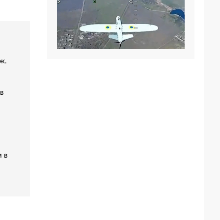
ж.
в
 в