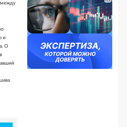
 между
но
о и
а. О
в
мавший
шава