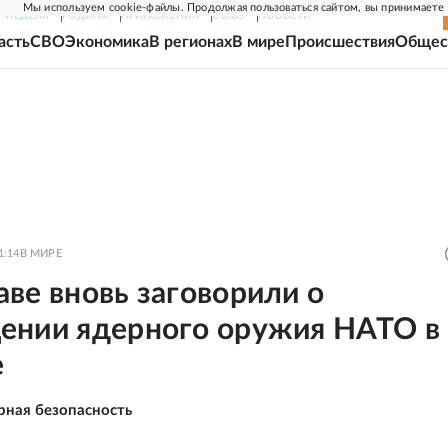
Мы используем cookie-файлы. Продолжая пользоваться сайтом, вы принимаете
Г-НЕДЕЛЯ
РОДИНА
ПРИЛОЖЕНИЯ
СОЮЗ
НОВОСТИ
асть
СВО
Экономика
В регионах
В мире
Происшествия
Общес
1:14
В МИРЕ
ве вновь заговорили о
ении ядерного оружия НАТО в
е
рная безопасность