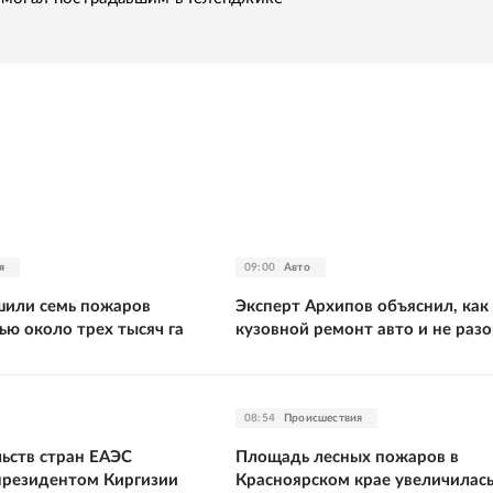
я
09:00
Авто
шили семь пожаров
Эксперт Архипов объяснил, как
ю около трех тысяч га
кузовной ремонт авто и не раз
08:54
Происшествия
льств стран ЕАЭС
Площадь лесных пожаров в
 президентом Киргизии
Красноярском крае увеличилась