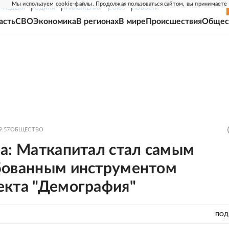
Мы используем cookie-файлы. Продолжая пользоваться сайтом, вы принимаете
Г-НЕДЕЛЯ
РОДИНА
ПРИЛОЖЕНИЯ
СОЮЗ
НОВОСТИ
асть
СВО
Экономика
В регионах
В мире
Происшествия
Общес
9:57
ОБЩЕСТВО
а: Маткапитал стал самым
бованным инструментом
екта "Демография"
ПОД