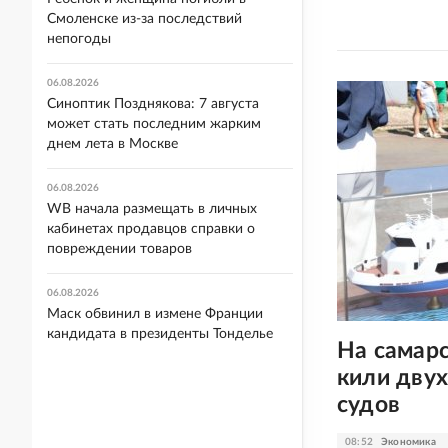
Смоленске из-за последствий
непогоды
06.08.2026
Синоптик Позднякова: 7 августа
может стать последним жарким
днем лета в Москве
06.08.2026
WB начала размещать в личных
кабинетах продавцов справки о
повреждении товаров
06.08.2026
Маск обвинил в измене Франции
кандидата в президенты Тонделье
На самар
кили дву
судов
08:52
Экономика