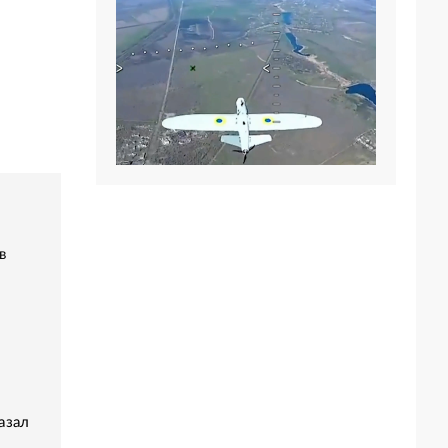
в
азал