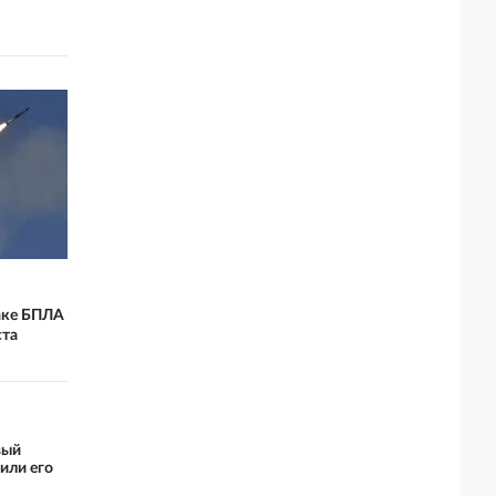
таке БПЛА
ста
вый
или его