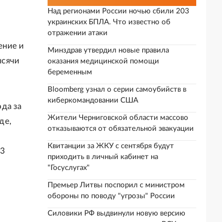
Над регионами России ночью сбили 203
украинских БПЛА. Что известно об
отражении атаки
ение и
Минздрав утвердил новые правила
ысячи
оказания медицинской помощи
беременным
Bloomberg узнал о серии самоубийств в
киберкомандовании США
да за
Жители Черниговской области массово
де,
отказываются от обязательной эвакуации
Квитанции за ЖКУ с сентября будут
83
приходить в личный кабинет на
"Госуслугах"
Премьер Литвы поспорил с министром
обороны по поводу "угрозы" России
Силовики РФ выдвинули новую версию