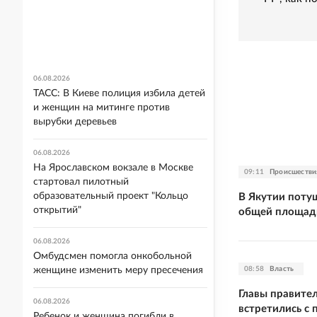
06.08.2026
ТАСС: В Киеве полиция избила детей
и женщин на митинге против
вырубки деревьев
06.08.2026
На Ярославском вокзале в Москве
09:11
Происшестви
стартовал пилотный
образовательный проект "Кольцо
В Якутии поту
открытий"
общей площадь
06.08.2026
Омбудсмен помогла онкобольной
08:58
Власть
женщине изменить меру пресечения
Главы правите
06.08.2026
встретились с
Ребенок и женщина погибли в