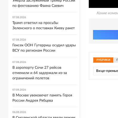
Умерла заслуженный тренер России
по фехтованию Фаина Саевич
Какие измен
07.08.2026
Трамп ответил на просьбы
Зеленского о поставках Киеву ракет
07.08.2026
Генсек ООН Гутерриш осудил удары
ВСУ по регионам России
РУБРИКИ
07.08.2026
В аэропорту Сочи 27 рейсов
Вице-премь
отменили и 64 задержали из-за
ограничений полетов
07.08.2026
В Москве увековечат память Героя
России Андрея Рябцева
06.08.2026
В Смоленской области ввели режим