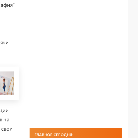
рафия"
сячи
ации
в на
 свои
ГЛАВНОЕ СЕГОДНЯ: