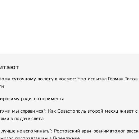
читают
вому суточному полету в космос: Что испытал Герман Титов 
ти
Хиросиму ради эксперимента
тями мы справимся": Как Севастополь второй месяц живет с
ями в подаче света
 лучше не вспоминать": Ростовский врач-реаниматолог расск
помогал пострадавшим в Геленджике