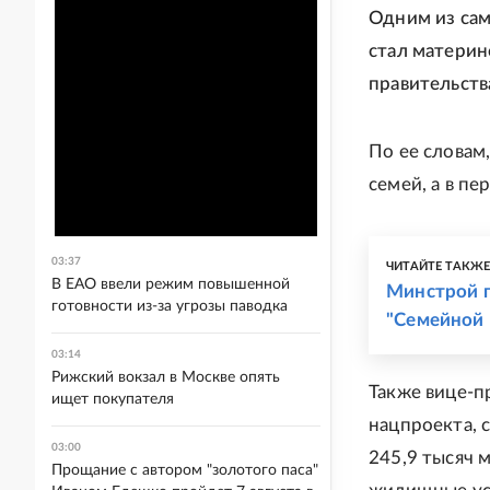
Одним из сам
стал материн
правительств
По ее словам
семей, а в пе
03:37
ЧИТАЙТЕ ТАКЖ
В ЕАО ввели режим повышенной
Минстрой 
готовности из-за угрозы паводка
"Семейной 
03:14
Рижский вокзал в Москве опять
Также вице-п
ищет покупателя
нацпроекта, с
03:00
245,9 тысяч 
Прощание с автором "золотого паса"