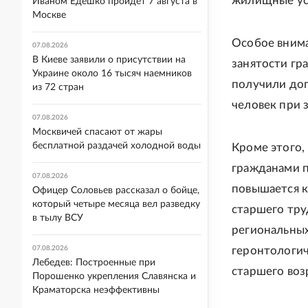
жилищные усл
Иваном Едешко пройдет 7 августа в
Москве
Особое внима
07.08.2026
В Киеве заявили о присутствии на
занятости гр
Украине около 16 тысяч наемников
получили доп
из 72 стран
человек при 
07.08.2026
Москвичей спасают от жары
бесплатной раздачей холодной воды
Кроме этого,
гражданами п
07.08.2026
повышается к
Офицер Соловьев рассказал о бойце,
который четыре месяца вел разведку
старшего тру
в тылу ВСУ
региональных
07.08.2026
геронтологич
Лебедев: Построенные при
старшего воз
Порошенко укрепления Славянска и
Краматорска неэффективны