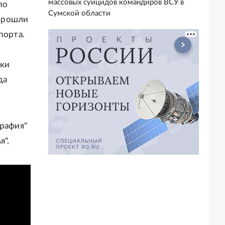
массовых суицидов командиров ВСУ в
по
Сумской области
 прошли
порта.
ски
да
графия"
я".