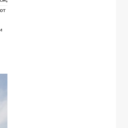
СЯ
ют
и