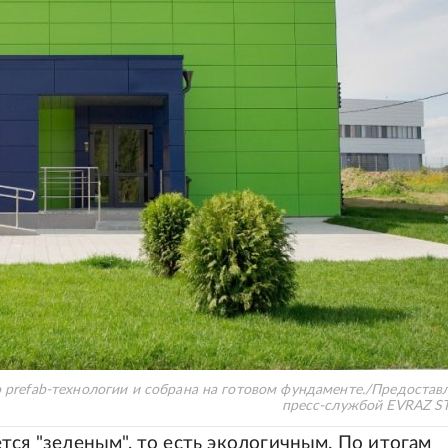
 prefab-технологии и собрана на готовом фундаменте.
/
Предостав
пресс-службой EVRAZ S
тся "зеленым", то есть экологичным. По итогам