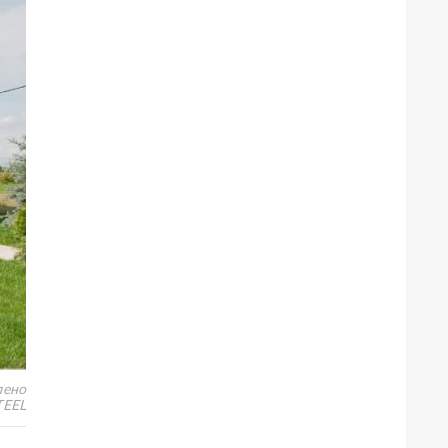
лено
TEEL