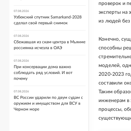
проверок и п
07.08.2026
эксперты на 
Узбекский спутник Samarkand-2028
из людей без
сделал свой первый снимок
07.08.2026
Конечно, сущ
Сбежавшая из скам-центра в Мьянме
способны реш
россиянка исчезла в ОАЭ
стремительно
07.08.2026
моделей, одн
При консервации дома важно
соблюдать ряд условий. И вот
2020-2023 го
почему
составили ок
Таким образо
07.08.2026
ВС России ударили по двум судам с
инженерам в 
оружием и имуществом для ВСУ в
процессы, об
Черном море
существующие