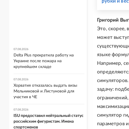
рубки и ве
Григорий Выг
Это, скорее,
может выступ
существующих
07.08.2026
языке формул
Delta Plus прекратила работу на
Украине после пожара на
Например, се
крупнейшем складе
определяютс
07.08.2026
симуляторов
Хорватия отказалась выдать визы
задачу: подб
Мельниковой и Листуновой для
участия в ЧЕ
ограничений,
максимизации
07.08.2026
симулятор ги
ISU предоставил нейтральный статус
российским фигуристам. Имена
параметров и
спортсменов