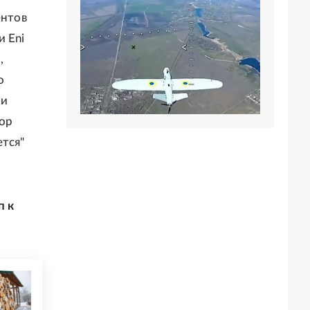
ентов
и Eni
,
о
 и
ор
ется"
п к