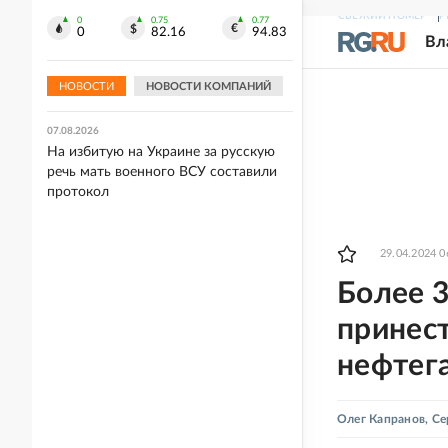
СВЕЖИЙ НОМЕР
Р
0
0.75
0.77
07.08.2026
0
82.16
94.83
Вл
Россия почти на четверть нарастила
выручку от экспорта растворимого
кофе
НОВОСТИ
НОВОСТИ КОМПАНИЙ
07.08.2026
На избитую на Украине за русскую
речь мать военного ВСУ составили
протокол
29.04.2024 0
Более 
принес
нефтег
Олег Капранов
,
Се