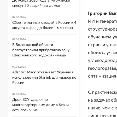
До конца 2026 года в Мурманске
снесут 50 аварийных домов
Григорий Вы
07.08.2026
ИИ и генерат
Сбор тепличных овощей в России к 4
августа вырос до более 1 млн тонн
структуриро
обучением уж
07.08.2026
отрасли у на
В Вологодской области
благоустроили прибрежную зону
обоих случая
Шекснинского водохранилища
углеводородо
07.08.2026
геологоразве
Atlantic: Маск отказывает Украине в
оптимизация 
использовании Starlink для ударов по
России
С практическ
07.08.2026
Дрон ВСУ ударил по
на задачах о
многоквартирному дому в Керчи,
иначе, чем с
есть погибшие
лишь несколь