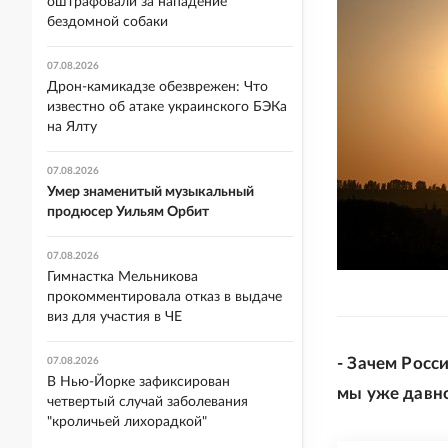
оштрафовали за нападение
бездомной собаки
07.08.2026
Дрон-камикадзе обезврежен: Что
известно об атаке украинского БЭКа
на Ялту
07.08.2026
Умер знаменитый музыкальный
продюсер Уильям Орбит
07.08.2026
Гимнастка Мельникова
прокомментировала отказ в выдаче
виз для участия в ЧЕ
- Зачем Росси
07.08.2026
В Нью-Йорке зафиксирован
мы уже давн
четвертый случай заболевания
"кроличьей лихорадкой"