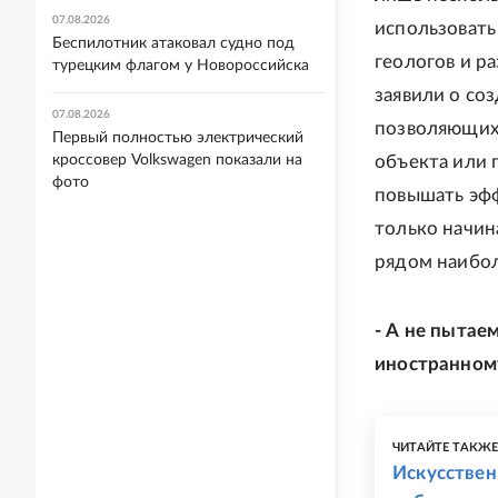
07.08.2026
использовать
Беспилотник атаковал судно под
геологов и р
турецким флагом у Новороссийска
заявили о со
07.08.2026
позволяющих
Первый полностью электрический
кроссовер Volkswagen показали на
объекта или 
фото
повышать эфф
только начин
рядом наибо
- А не пытаем
иностранном
ЧИТАЙТЕ ТАКЖ
Искусствен