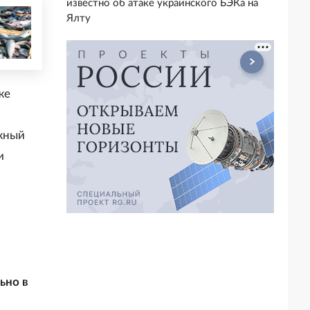
известно об атаке украинского БЭКа на
Ялту
же
ажный
и
ьно в