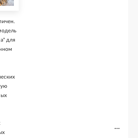
личен.
модель
а" для
ычном
.
ческих
щую
ных
х
ых