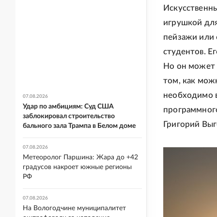
Искусственны
игрушкой для
пейзажи или
студентов. Е
Но он может 
том, как мож
необходимо в
07.08.2026
Удар по амбициям: Суд США
программного
заблокировал строительство
Григорий Выг
бального зала Трампа в Белом доме
07.08.2026
Метеоролог Паршина: Жара до +42
градусов накроет южные регионы
РФ
07.08.2026
На Вологодчине муниципалитет