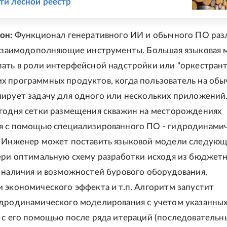
сти лесной реестр
он:
Функционал генеративного ИИ и обычного ПО раз
 взаимодополняющие инструменты. Большая языковая 
ать в роли интерфейсной надстройки или "оркестрант
 программных продуктов, когда пользователь на об
ирует задачу для одного или нескольких приложений
годня сетки размещения скважин на месторождениях
я с помощью специализированного ПО - гидродинами
. Инженер может поставить языковой модели следую
ери оптимальную схему разработки исходя из бюджет
 наличия и возможностей бурового оборудования,
 экономического эффекта и т.п. Алгоритм запустит
дродинамического моделирования с учетом указанны
 с его помощью после ряда итераций (последовательн