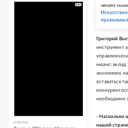
ЧИТАЙТЕ ТАКЖ
Искусствен
правильный
Григорий Вы
инструмент а
управленческ
нюанс: вклад
экономику на
оставаться т
конкурентосп
необходимо з
- Насколько 
07.08.2026
нашей стран