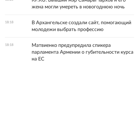
KP.RU: Бывший мэр Самары Тархов и его
жена могли умереть в новогоднюю ночь
В Архангельске создали сайт, помогающий
18:18
молодежи выбрать профессию
Матвиенко предупредила спикера
18:18
парламента Армении о губительности курса
на ЕС