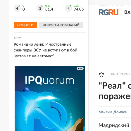
СВЕЖИЙ НОМЕР
Р
0
0.47
0.86
10:32
0
81.4
94.05
Вл
Профсоюз строителей рассказал о
давлении Европы на уральский
бизнес
НОВОСТИ
НОВОСТИ КОМПАНИЙ
10:29
Командир Азия: Иностранные
снайперы ВСУ не вступают в бой
"автомат на автомат"
04.05.2024 2
"Реал" 
пораже
Максим Домчев
Мадридский "