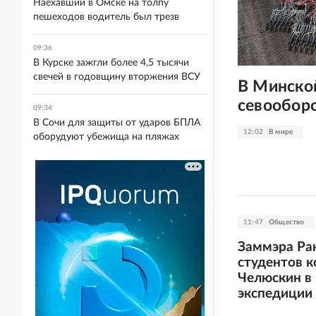
Наехавший в Омске на толпу
пешеходов водитель был трезв
09:36
В Курске зажгли более 4,5 тысячи
свечей в годовщину вторжения ВСУ
В Минской
севооборо
09:34
В Сочи для защиты от ударов БПЛА
12:02
В мире
оборудуют убежища на пляжах
11:47
Общество
Заммэра Рак
студентов 
Челюскин в
экспедиции