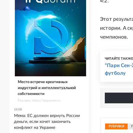
4:2.
Этот результ
истории. А с
чемпионов.
ЧИТАЙТЕ ТАКЖ
"Пари Сен-
футболу
Место встречи креативных
индустрий и интеллектуальной
собственности
Реклама. https://ipquorum.ru
10:08
Мема: ЕС должен вернуть России
деньги, если хочет закончить
РУБРИКИ
конфликт на Украине