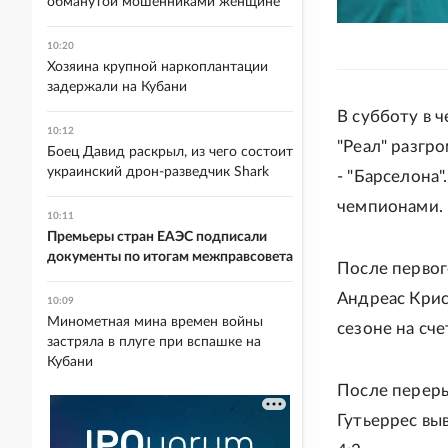
обманутой мошенниками женщине
10:20
Хозяина крупной наркоплантации
задержали на Кубани
В субботу в 
10:12
"Реал" разгро
Боец Давид раскрыл, из чего состоит
украинский дрон-разведчик Shark
- "Барселона
чемпионами.
10:11
Премьеры стран ЕАЭС подписали
документы по итогам межправсовета
После первог
Андреас Крис
10:09
Минометная мина времен войны
сезоне на сч
застряла в плуге при вспашке на
Кубани
После переры
Гутьеррес вы