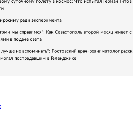
вому суточному полету в космос: Что испытал Герман Титов 
ти
Хиросиму ради эксперимента
тями мы справимся": Как Севастополь второй месяц живет с
ями в подаче света
 лучше не вспоминать": Ростовский врач-реаниматолог расск
помогал пострадавшим в Геленджике
2