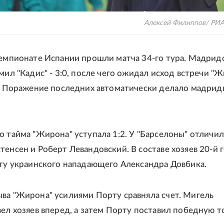
Алексей Филиппов/ РИ
чемпионате Испании прошли матча 34-го тура. Мадрид
мил "Кадис" - 3:0, после чего ожидал исход встречи "
". Поражение последних автоматически делало мадрид
о тайма "Жирона" уступала 1:2. У "Барселоны" отличи
тенсен и Роберт Левандовский. В составе хозяев 20-й г
ету украинского нападающего Александра Довбика.
ва "Жирона" усилиями Порту сравняла счет. Мигель
вел хозяев вперед, а затем Порту поставил победную то