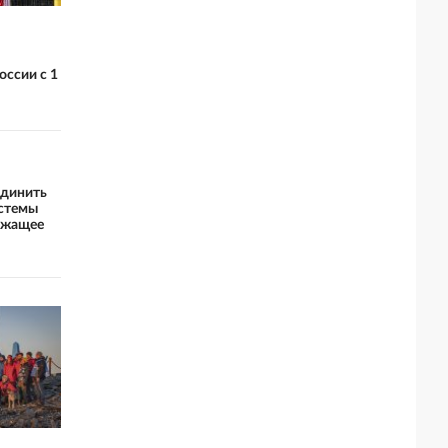
оссии с 1
единить
истемы
ежащее