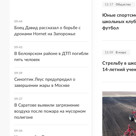
12:17
Общество
Юные спортсме
школьных клуб
09:44
футбол
Боец Давид рассказал о борьбе с
дронами Hornet на Запорожье
09:43
12:09
В мире
В Белоярском районе в ДТП погибли
пять человек
Стрельбу в шко
14-летний уче
09:39
Синоптик Леус предупредил о
завершении жары в Москве
09:37
В Саратове выявили загрязнение
воздуха после пожара на мусорном
полигоне
09:36