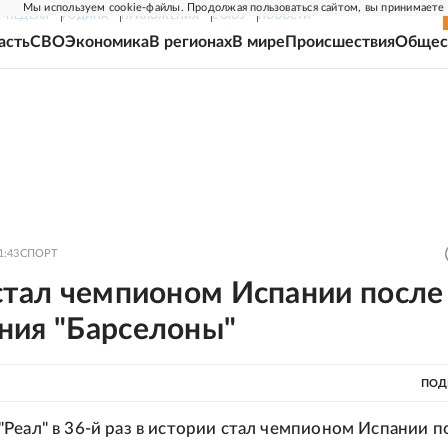
Мы используем cookie-файлы. Продолжая пользоваться сайтом, вы принимаете
Г-НЕДЕЛЯ
РОДИНА
ПРИЛОЖЕНИЯ
СОЮЗ
НОВОСТИ
асть
СВО
Экономика
В регионах
В мире
Происшествия
Общес
1:43
СПОРТ
стал чемпионом Испании после
ния "Барселоны"
ПОД
Реал" в 36-й раз в истории стал чемпионом Испании п