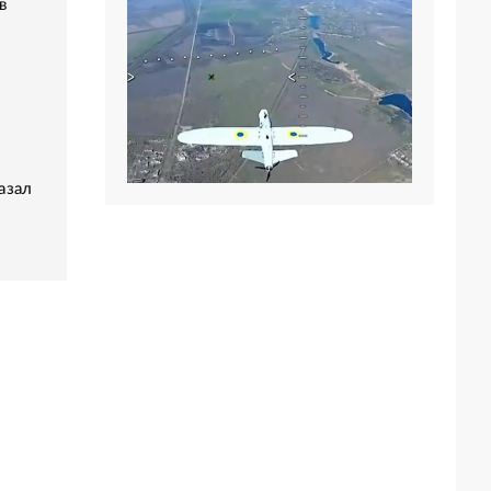
в
азал