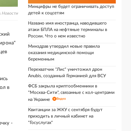
Минцифры не будет ограничивать доступ
детей к соцсетям
А Новости
Названо имя иностранца, наводившего
атаки БПЛА на нефтяные терминалы в
ский
России. Что о нем известно
Жирона"
Минздрав утвердил новые правила
цев
оказания медицинской помощи
беременным
Перехватчик "Лис" уничтожил дрон
Anubis, созданный Германией для ВСУ
лись
ФСБ закрыла криптообменники в
ол в
"Москва-Сити", связанные с кол-центрами
Видео
на Украине
Квитанции за ЖКУ с сентября будут
приходить в личный кабинет на
чку -
"Госуслугах"