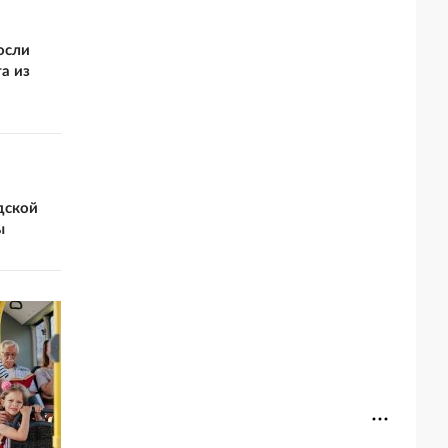
осли
а из
дской
ы