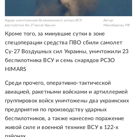
Кадры уничтожения безэкипажного катера ВСУ
Автор:
вертолетом Ка-27 возле Крыма
Минобороны РФ
Кроме того, за минувшие сутки в зоне
спецоперации средства ПВО сбили самолет
Су-27 Воздушных сил Украины, уничтожили 23
беспилотника ВСУ и семь снарядов РСЗО
HIMARS
Среди прочего, оперативно-тактической
авиацией, ракетными войсками и артиллерией
группировок войск уничтожены два украинских
предприятия по производству ударных
беспилотников, а также нанесено поражение
живой силе и военной технике ВСУ в 122-х
районах.