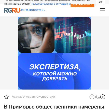
OK
принимаете условия
Пользовательского соглашения
СВЕЖИЙ НОМЕР
ПОДПИСКА
ЛЕНТА НОВОСТЕЙ
08.05.2024 05:36
ПРОИСШЕСТВИЯ
В Приморье общественники намерены