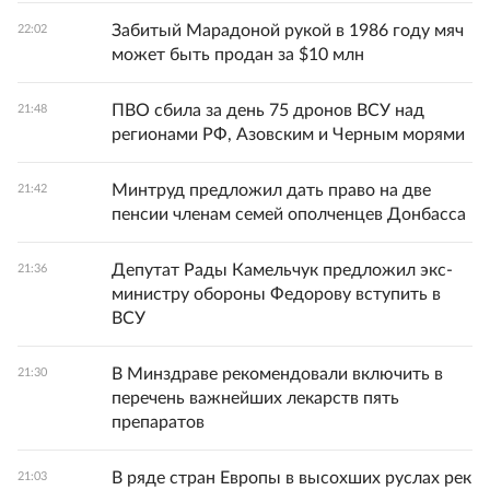
Забитый Марадоной рукой в 1986 году мяч
22:02
может быть продан за $10 млн
ПВО сбила за день 75 дронов ВСУ над
21:48
регионами РФ, Азовским и Черным морями
Минтруд предложил дать право на две
21:42
пенсии членам семей ополченцев Донбасса
Депутат Рады Камельчук предложил экс-
21:36
министру обороны Федорову вступить в
ВСУ
В Минздраве рекомендовали включить в
21:30
перечень важнейших лекарств пять
препаратов
В ряде стран Европы в высохших руслах рек
21:03