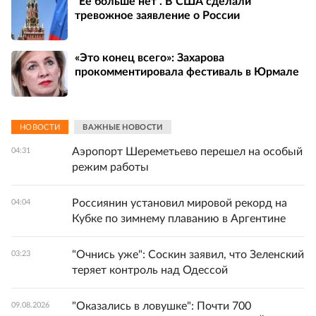
"Ее больше нет". В США сделали
тревожное заявление о России
«Это конец всего»: Захарова
прокомментировала фестиваль в Юрмале
НОВОСТИ
ВАЖНЫЕ НОВОСТИ
Аэропорт Шереметьево перешел на особый
04:31
режим работы
Россиянин установил мировой рекорд на
04:04
Кубке по зимнему плаванию в Аргентине
"Очнись уже": Соскин заявил, что Зеленский
03:23
теряет контроль над Одессой
"Оказались в ловушке": Почти 700
09.08.2026