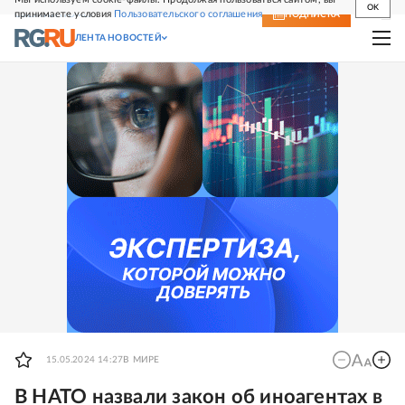
OK
принимаете условия
Пользовательского соглашения
СВЕЖИЙ НОМЕР
ПОДПИСКА
ЛЕНТА НОВОСТЕЙ
15.05.2024 14:27
В МИРЕ
В НАТО назвали закон об иноагентах в