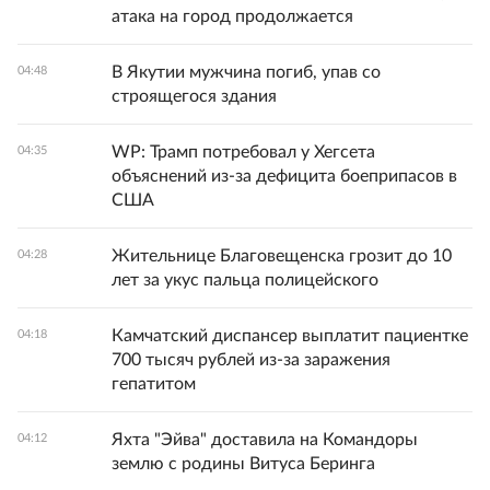
атака на город продолжается
В Якутии мужчина погиб, упав со
04:48
строящегося здания
WP: Трамп потребовал у Хегсета
04:35
объяснений из-за дефицита боеприпасов в
США
Жительнице Благовещенска грозит до 10
04:28
лет за укус пальца полицейского
Камчатский диспансер выплатит пациентке
04:18
700 тысяч рублей из-за заражения
гепатитом
Яхта "Эйва" доставила на Командоры
04:12
землю с родины Витуса Беринга