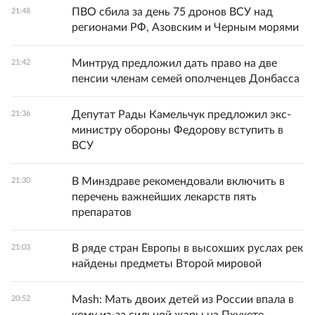
ПВО сбила за день 75 дронов ВСУ над
21:48
регионами РФ, Азовским и Черным морями
Минтруд предложил дать право на две
21:42
пенсии членам семей ополченцев Донбасса
Депутат Рады Камельчук предложил экс-
21:36
министру обороны Федорову вступить в
ВСУ
В Минздраве рекомендовали включить в
21:30
перечень важнейших лекарств пять
препаратов
В ряде стран Европы в высохших руслах рек
21:03
найдены предметы Второй мировой
Mash: Мать двоих детей из России впала в
20:52