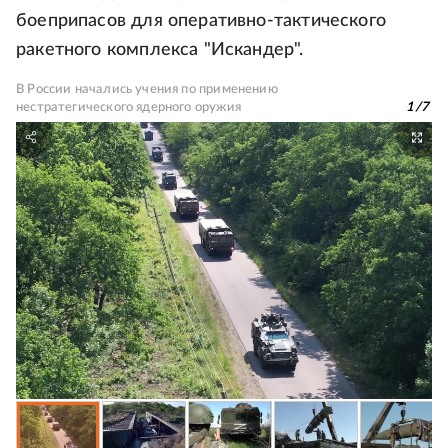
боеприпасов для оперативно-тактического
ракетного комплекса "Искандер".
В России начались учения по применению
нестратегического ядерного оружия
1
/
7