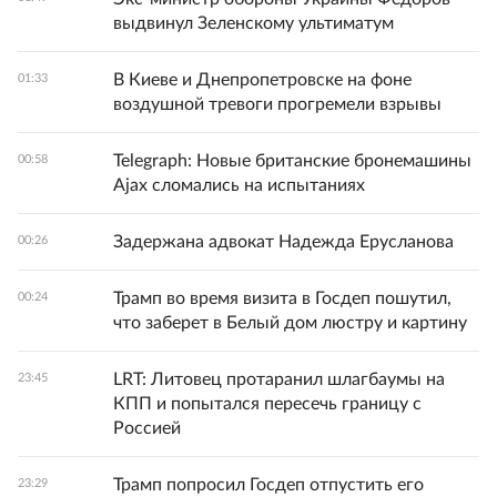
выдвинул Зеленскому ультиматум
В Киеве и Днепропетровске на фоне
01:33
воздушной тревоги прогремели взрывы
Telegraph: Новые британские бронемашины
00:58
Ajax сломались на испытаниях
Задержана адвокат Надежда Ерусланова
00:26
Трамп во время визита в Госдеп пошутил,
00:24
что заберет в Белый дом люстру и картину
LRT: Литовец протаранил шлагбаумы на
23:45
КПП и попытался пересечь границу с
Россией
Трамп попросил Госдеп отпустить его
23:29