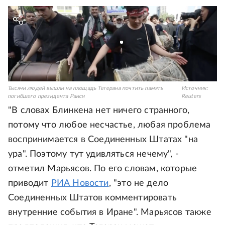
Тысячи людей вышли на площадь Тегерана почтить память
Источник:
погибшего президента Раиси
Reuters
"В словах Блинкена нет ничего странного,
потому что любое несчастье, любая проблема
воспринимается в Соединенных Штатах "на
ура". Поэтому тут удивляться нечему", -
отметил Марьясов. По его словам, которые
приводит
РИА Новости
, "это не дело
Соединенных Штатов комментировать
внутренние события в Иране". Марьясов также