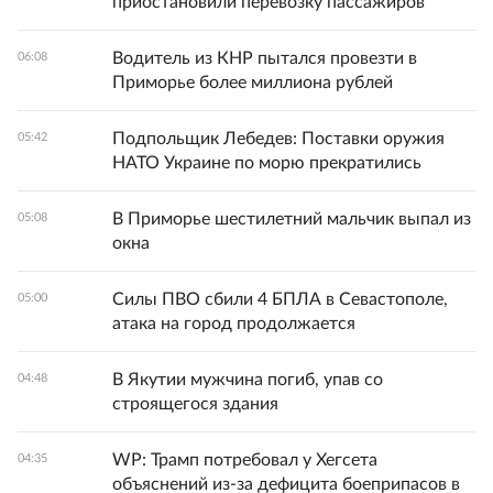
приостановили перевозку пассажиров
Водитель из КНР пытался провезти в
06:08
Приморье более миллиона рублей
Подпольщик Лебедев: Поставки оружия
05:42
НАТО Украине по морю прекратились
В Приморье шестилетний мальчик выпал из
05:08
окна
Силы ПВО сбили 4 БПЛА в Севастополе,
05:00
атака на город продолжается
В Якутии мужчина погиб, упав со
04:48
строящегося здания
WP: Трамп потребовал у Хегсета
04:35
объяснений из-за дефицита боеприпасов в