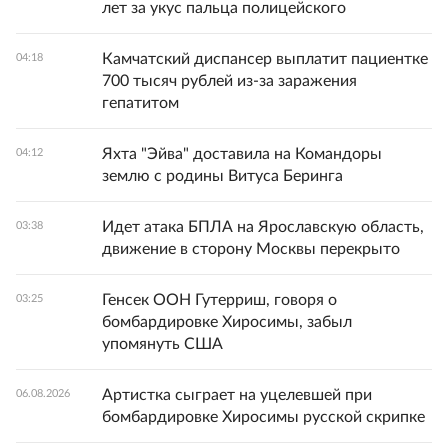
лет за укус пальца полицейского
Камчатский диспансер выплатит пациентке
04:18
700 тысяч рублей из-за заражения
гепатитом
Яхта "Эйва" доставила на Командоры
04:12
землю с родины Витуса Беринга
Идет атака БПЛА на Ярославскую область,
03:38
движение в сторону Москвы перекрыто
Генсек ООН Гутерриш, говоря о
03:25
бомбардировке Хиросимы, забыл
упомянуть США
Артистка сыграет на уцелевшей при
06.08.2026
бомбардировке Хиросимы русской скрипке