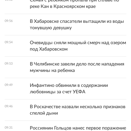
Семья с ребенком пропала при сплаве по
реке Кан в Красноярском крае
В Хабаровске спасатели вытащили из воды
09:56
тонувшую девушку
Очевидцы сняли мощный смерч над озером
09:54
под Хабаровском
В Челябинске завели дело после нападения
09:53
мужчины на ребенка
Инфантино обвинили в содержании
09:49
любовницы за счет УЕФА
В Роскачестве назвали несколько признаков
09:46
спелой дыни
Россиянин Гольцов нанес первое поражение
09:31