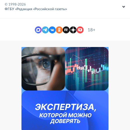
© 1998-
2026
ФГБУ «Редакция «Российской газеты»
18+