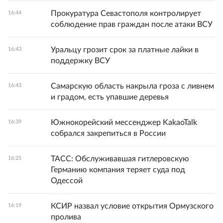
Прокуратура Севастополя контролирует
16:44
соблюдение прав граждан после атаки ВСУ
Уральцу грозит срок за платные лайки в
16:43
поддержку ВСУ
Самарскую область накрыла гроза с ливнем
16:43
и градом, есть упавшие деревья
Южнокорейский мессенджер KakaoTalk
16:39
собрался закрепиться в России
ТАСС: Обслуживавшая гитлеровскую
16:25
Германию компания теряет суда под
Одессой
КСИР назвал условие открытия Ормузского
16:19
пролива