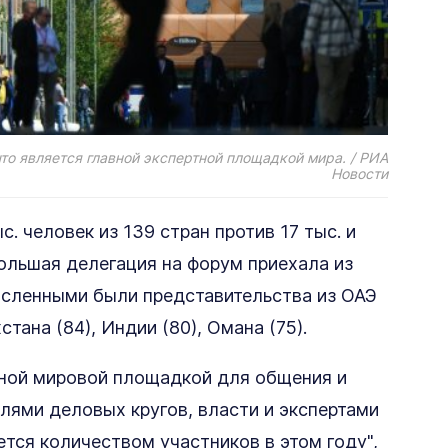
то является главной экспертной площадкой мира. / РИА
Новости
с. человек из 139 стран против 17 тыс. и
ольшая делегация на форум приехала из
численными были представительства из ОАЭ
стана (84), Индии (80), Омана (75).
ной мировой площадкой для общения и
ями деловых кругов, власти и экспертами
ется количеством участников в этом году",