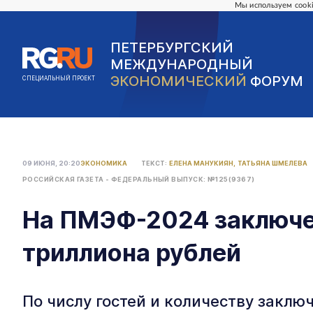
Мы используем cooki
ПЕТЕРБУРГСКИЙ
МЕЖДУНАРОДНЫЙ
ЭКОНОМИЧЕСКИЙ
ФОРУМ
СПЕЦИАЛЬНЫЙ ПРОЕКТ
09 ИЮНЯ, 20:20
ЭКОНОМИКА
ТЕКСТ:
ЕЛЕНА МАНУКИЯН
,
ТАТЬЯНА ШМЕЛЕВА
РОССИЙСКАЯ ГАЗЕТА - ФЕДЕРАЛЬНЫЙ ВЫПУСК: №125(9367)
На ПМЭФ-2024 заключен
триллиона рублей
По числу гостей и количеству закл