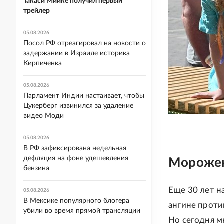
Такаси Миике получил первый
трейлер
05.08.2026
Посол РФ отреагировал на новости о
задержании в Израиле историка
Кирпиченка
05.08.2026
Парламент Индии настаивает, чтобы
Цукерберг извинился за удаление
видео Моди
05.08.2026
В РФ зафиксирована недельная
дефляция на фоне удешевления
Морожен
бензина
Еще 30 лет н
05.08.2026
В Мексике популярного блогера
ангине проти
убили во время прямой трансляции
Но сегодня м