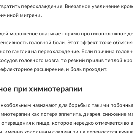
вратить переохлаждение. Внезапное увеличение кров
ричиной мигрени.
юдей мороженое оказывает прямо противоположное д
тенсивность головной боли. Этот эффект тоже объясня
ного ганглия на переохлаждение. Если причина голов
 сосудов головного мозга, то резкий прилив теплой кро
рефлекторное расширение, и боль проходит.
ое при химиотерапии
нкобольным назначают для борьбы с такими побочны
миотерапии как потеря аппетита, диарея, снижение м
е отвращения к пище, которое нередко отмечается во 
, именно холодная и сладкая пища переносится лучше