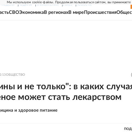
Мы используем cookie-файлы. Продолжая пользоваться сайтом, вы принимаете
Г-НЕДЕЛЯ
РОДИНА
ПРИЛОЖЕНИЯ
СОЮЗ
НОВОСТИ
асть
СВО
Экономика
В регионах
В мире
Происшествия
Общес
2:13
ОБЩЕСТВО
ины и не только": в каких случа
ное может стать лекарством
ицина и здоровое питание
ПОД