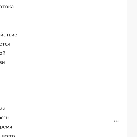
отока
ействие
ется
ной
ви
ми
ассы
время
 всего