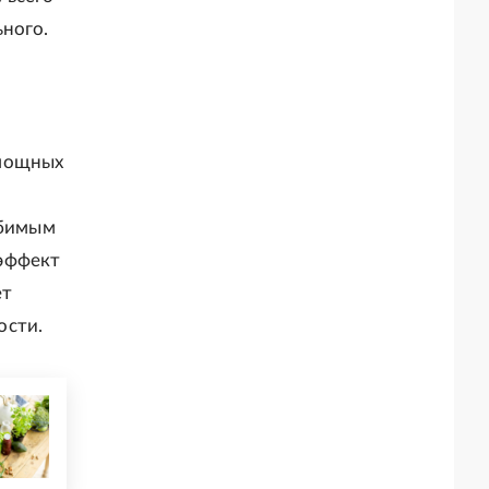
ьного.
 мощных
юбимым
 эффект
ет
ости.