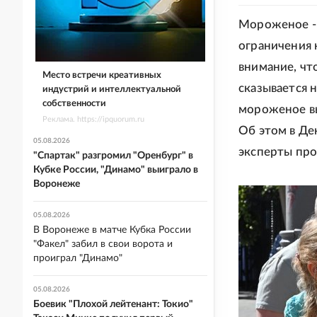
Мороженое - 
ограничения 
внимание, чт
Место встречи креативных
сказывается 
индустрий и интеллектуальной
собственности
мороженое вы
Реклама. https://ipquorum.ru
Об этом в Де
05.08.2026
эксперты пр
"Спартак" разгромил "Оренбург" в
Кубке России, "Динамо" выиграло в
Воронеже
05.08.2026
В Воронеже в матче Кубка России
"Факел" забил в свои ворота и
проиграл "Динамо"
05.08.2026
Боевик "Плохой лейтенант: Токио"