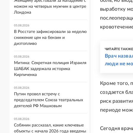
боль, но вхо
Женщину арестовали за нападение с
ножом на четверых мужчин в центре
выработку мо
Лондона
послеопераци
05.08.2026
кровотечение
В Росстате зафиксировали за неделю
снижение цен на бензин и
дизтопливо
ЧИТАЙТЕ ТАКЖ
Врач назва
05.08.2026
Митина: Секретная полиция Израиля
люди не мо
ШАБАК задержала историка
Кирпиченка
Кроме того, 
05.08.2026
создается бл
Путин провел встречу с
председателем Союза театральных
риск развити
деятелей РФ Машковым
периоде може
05.08.2026
Собянин рассказал, какие ключевые
Сегодня врач
объекты с начала 2026 года введены