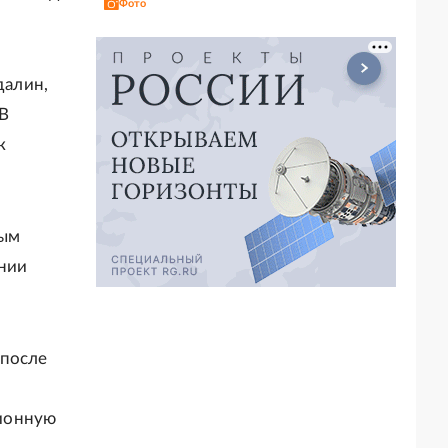
Фото
далин,
 В
к
ным
ании
 после
ционную