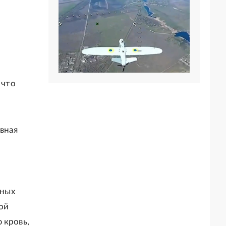
 что
ивная
сных
ой
 кровь,