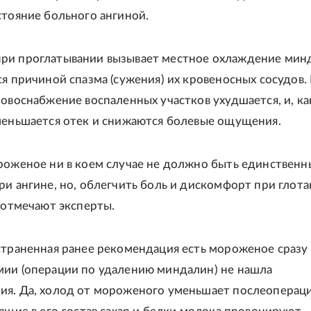
стояние больного ангиной.
ри проглатывании вызывает местное охлаждение мин
ся причиной спазма (сужения) их кровеносных сосудов.
ровоснабжение воспаленных участков ухудшается, и, ка
меньшается отек и снижаются болевые ощущения.
роженое ни в коем случае не должно быть единствен
ри ангине, но, облегчить боль и дискомфорт при глот
- отмечают эксперты.
страненная ранее рекомендация есть мороженое сразу
ии (операции по удалению миндалин) не нашла
ия. Да, холод от мороженого уменьшает послеопера