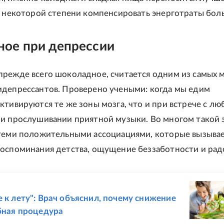
в некоторой степени компенсировать энерготраты бол
ое при депрессии
режде всего шоколадное, считается одним из самых
депрессантов. Проверено учеными: когда мы едим
ктивируются те же зоны мозга, что и при встрече с л
и прослушивании приятной музыки. Во многом такой
теми положительными ассоциациями, которые вызыва
оспоминания детства, ощущение беззаботности и рад
Е
е к лету": Врач объяснил, почему снижение
ебная процедура