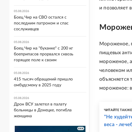
и позволяет 
05.08.2026
Боец Чир на СВО остался с
последним патроном и спас
Морожен
сослуживцев
05.08.2026
Мороженое, п
Боец Чир на "буханке" с 200 кг
пищевых анти
боеприпасов прорвался сквозь
горящее поле к своим
мороженое, а
человеком ил
05.08.2026
объясняется 
415 тысяч обращений пришло
омбудсмену в 2025 году
мороженое: в
05.08.2026
Дрон ВСУ залетел в палату
больницы в Донецке, погибла
ЧИТАЙТЕ ТАКЖ
женщина
"Не худейт
веса - леч