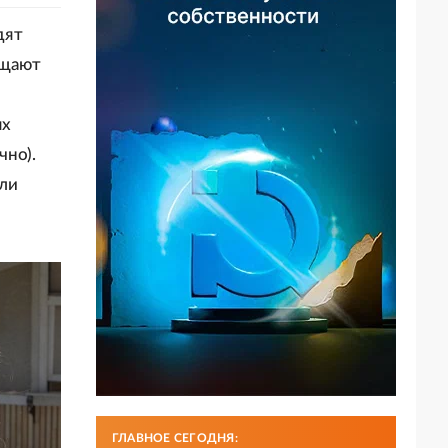
дят
ащают
ях
чно).
али
ГЛАВНОЕ СЕГОДНЯ: