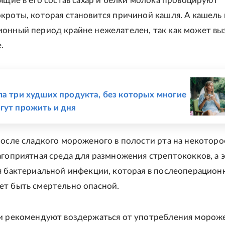
дящие в его состав сахар и белки молока провоцируют
кроты, которая становится причиной кашля. А кашель 
онный период крайне нежелателен, так как может вы
.
Е
ла три худших продукта, без которых многие
гут прожить и дня
после сладкого мороженого в полости рта на некоторо
агоприятная среда для размножения стрептококков, а 
я бактериальной инфекции, которая в послеоперацио
т быть смертельно опасной.
и рекомендуют воздержаться от употребления морож