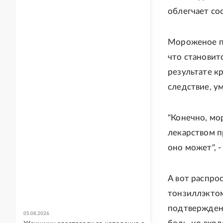
облегчает со
Мороженое п
что становит
результате к
следствие, у
"Конечно, мо
лекарством п
оно может", 
А вот распро
тонзиллэктом
подтвержден
05.08.2026