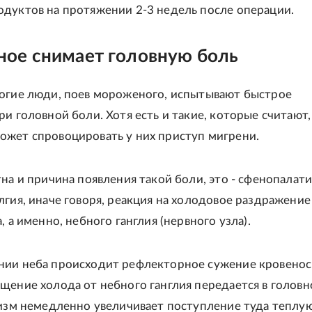
дуктов на протяжении 2-3 недель после операции.
ое снимает головную боль
огие люди, поев мороженого, испытывают быстрое
ри головной боли. Хотя есть и такие, которые считают,
жет спровоцировать у них приступ мигрени.
тна и причина появления такой боли, это - сфенопалат
лгия, иначе говоря, реакция на холодовое раздражение
, а именно, небного ганглия (нервного узла).
нии неба происходит рефлекторное сужение кровено
щение холода от небного ганглия передается в головн
низм немедленно увеличивает поступление туда теплую