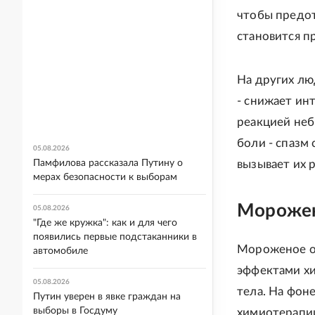
чтобы предот
становится п
На других л
- снижает ин
реакцией неб
боли - спазм
05.08.2026
Памфилова рассказала Путину о
вызывает их 
мерах безопасности к выборам
Морожен
05.08.2026
"Где же кружка": как и для чего
появились первые подстаканники в
Мороженое о
автомобиле
эффектами хи
05.08.2026
тела. На фон
Путин уверен в явке граждан на
выборы в Госдуму
химиотерапии