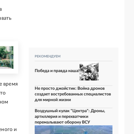
в
звать
РЕКОМЕНДУЕМ
Победа и правда наша!
е время
Не просто джойстик: Война дронов
это
создает востребованных специалистов
для мирной жизни
нном
Воздушный кулак "Центра": Дроны,
артиллерия и перехватчики
перемалывают оборону ВСУ
еного и