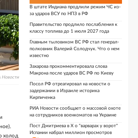
В штате Индиана продлили режим ЧС из-
за ударов ВСУ по НПЗ в РФ
Правительство продлило послабления к
классу топлива до 1 июля 2027 года
Главным тыловиком ВС РФ стал генерал-
полковник Валерий Солодчук. Что о нем
известно
Захарова прокомментировала слова
Макрона после ударов ВС РФ по Киеву
А Новости
Посол РФ отреагировал на новости о
задержании в Израиле историка
Кирпиченка
РИА Новости сообщает о массовой охоте
на сотрудников военкоматов на Украине
и
Пост Дмитриева в X о "варварах у ворот"
ное).
Испании набрал миллион просмотров
о холод