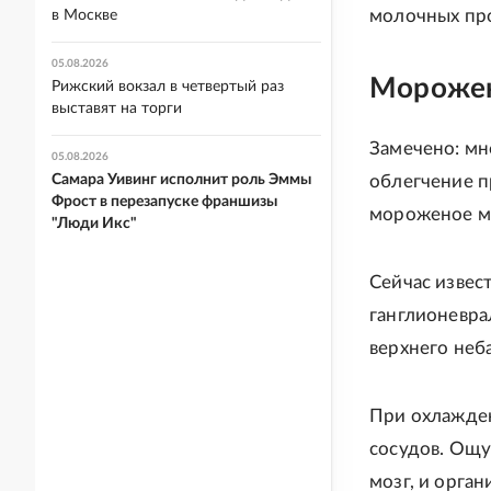
молочных про
в Москве
05.08.2026
Морожен
Рижский вокзал в четвертый раз
выставят на торги
Замечено: мн
05.08.2026
Самара Уивинг исполнит роль Эммы
облегчение п
Фрост в перезапуске франшизы
мороженое мо
"Люди Икс"
Сейчас извес
ганглионевра
верхнего неба
При охлажде
сосудов. Ощу
мозг, и орга