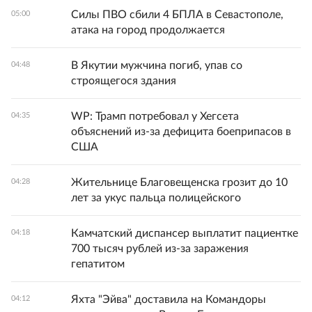
Силы ПВО сбили 4 БПЛА в Севастополе,
05:00
атака на город продолжается
В Якутии мужчина погиб, упав со
04:48
строящегося здания
WP: Трамп потребовал у Хегсета
04:35
объяснений из-за дефицита боеприпасов в
США
Жительнице Благовещенска грозит до 10
04:28
лет за укус пальца полицейского
Камчатский диспансер выплатит пациентке
04:18
700 тысяч рублей из-за заражения
гепатитом
Яхта "Эйва" доставила на Командоры
04:12