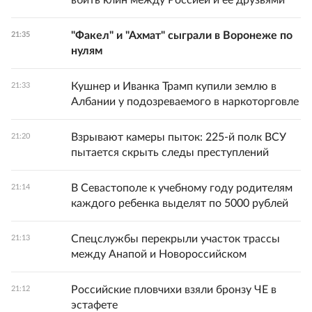
вбить клин между Россией и ее друзьями
"Факел" и "Ахмат" сыграли в Воронеже по
21:35
нулям
Кушнер и Иванка Трамп купили землю в
21:33
Албании у подозреваемого в наркоторговле
Взрывают камеры пыток: 225-й полк ВСУ
21:20
пытается скрыть следы преступлений
В Севастополе к учебному году родителям
21:14
каждого ребенка выделят по 5000 рублей
Спецслужбы перекрыли участок трассы
21:13
между Анапой и Новороссийском
Российские пловчихи взяли бронзу ЧЕ в
21:12
эстафете