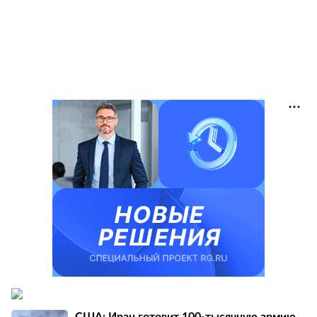
США: Иран готовит 100-тысячную армию