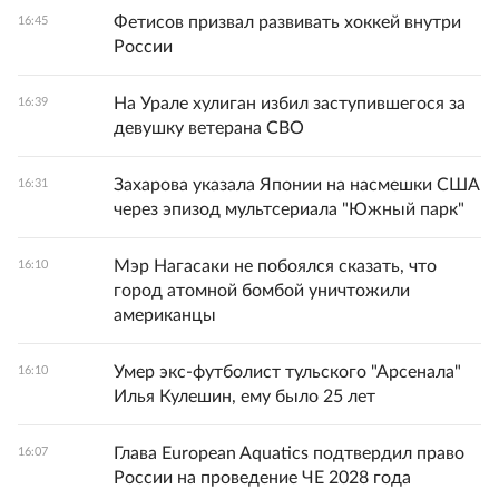
Фетисов призвал развивать хоккей внутри
16:45
России
На Урале хулиган избил заступившегося за
16:39
девушку ветерана СВО
Захарова указала Японии на насмешки США
16:31
через эпизод мультсериала "Южный парк"
Мэр Нагасаки не побоялся сказать, что
16:10
город атомной бомбой уничтожили
американцы
Умер экс-футболист тульского "Арсенала"
16:10
Илья Кулешин, ему было 25 лет
Глава European Aquatics подтвердил право
16:07
России на проведение ЧЕ 2028 года