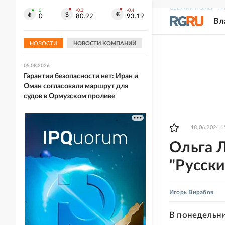
СВЕЖИЙ НОМЕР
Р
0
-0.2
-0.4
05.08.2026
0
80.92
93.19
Вл
Пост Дмитриева в X о "варварах у
ворот" Испании набрал миллион
просмотров
НОВОСТИ
НОВОСТИ КОМПАНИЙ
05.08.2026
Гарантии безопасности нет: Иран и
Оман согласовали маршрут для
судов в Ормузском проливе
18.06.2024 1
Ольга 
"Русски
Игорь Вирабов
В понедельни