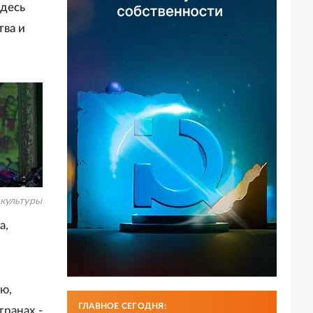
здесь
тва и
культуры
а,
ею,
ГЛАВНОЕ СЕГОДНЯ:
ранах -