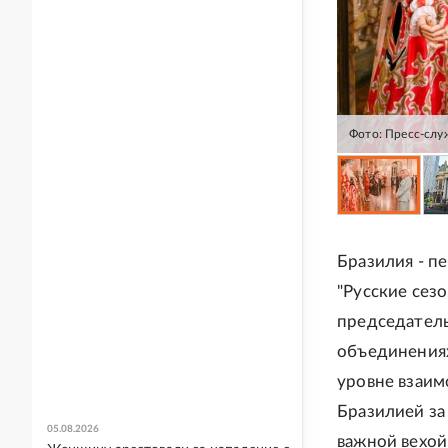
Фото: Пресс-слу
Бразилия - п
"Русские сез
председател
объединениях
уровне взаим
Бразилией за
05.08.2026
важной вехой