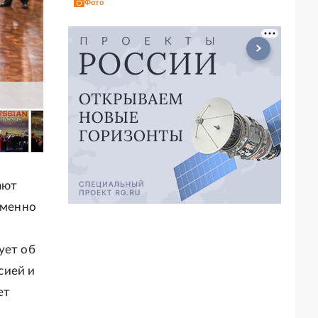
Фото
ают
еменно
ует об
сией и
ет