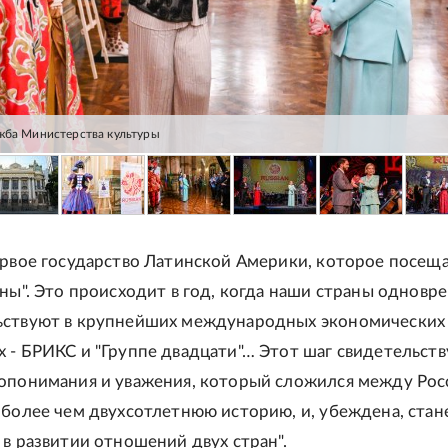
жба Министерства культуры
ервое государство Латинской Америки, которое посещ
оны". Это происходит в год, когда наши страны одновр
ьствуют в крупнейших международных экономических
 - БРИКС и "Группе двадцати"… Этот шаг свидетельств
опонимания и уважения, который сложился между Рос
 более чем двухсотлетнюю историю, и, убеждена, стан
 в развитии отношений двух стран".