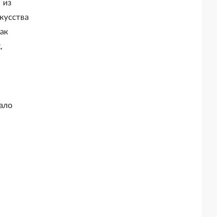
 из
кусства
ак
,
мало