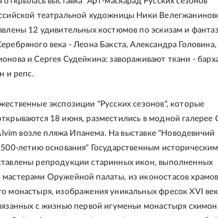
а открылась выставка "Арт-маскарад Русских сезонов"
ссийской театральной художницы Ники Велегжаниново
авлены 12 удивительных костюмов по эскизам и фанта
еребряного века - Леона Бакста, Александра Головина,
онова и Сергея Судейкина: завораживают ткани - барха
н и репс.
жественные экспозиции "Русских сезонов", которые
ткрываются 18 июня, разместились в модной галерее C
 Alvim возле пляжа Ипанема. На выставке "Новодевичий
 500-летию основания" Государственным исторически
ставлены репродукции старинных икон, выполненных
мастерами Оружейной палаты, из иконостасов храмо
о монастыря, изображения уникальных фресок XVI век
вязанных с жизнью первой игуменьи монастыря схимо