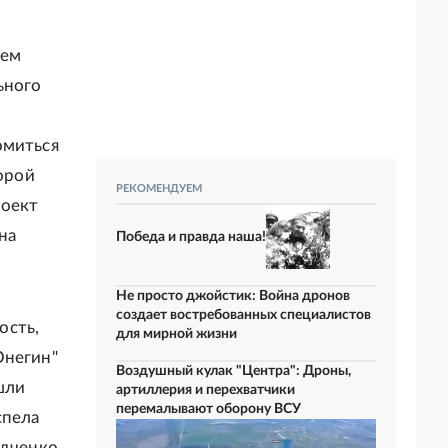
сем
ьного
омиться
торой
РЕКОМЕНДУЕМ
роект
на
Победа и правда наша!
Не просто джойстик: Война дронов
создает востребованных специалистов
ость,
для мирной жизни
Онегин"
Воздушный кулак "Центра": Дроны,
шли
артиллерия и перехватчики
перемалывают оборону ВСУ
спела
ыдченко