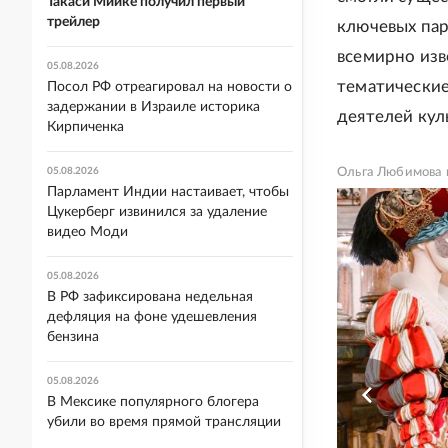
Такаси Миике получил первый
трейлер
ключевых пар
всемирно изв
05.08.2026
тематические
Посол РФ отреагировал на новости о
задержании в Израиле историка
деятелей кул
Кирпиченка
05.08.2026
Ольга Любимова в
Парламент Индии настаивает, чтобы
Цукерберг извинился за удаление
видео Моди
05.08.2026
В РФ зафиксирована недельная
дефляция на фоне удешевления
бензина
05.08.2026
В Мексике популярного блогера
убили во время прямой трансляции