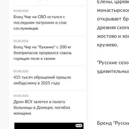
Елены, царев
монастырског
05.08.2026
Боец Чир на СВО остался с
открывает бр
последним патроном и спас
древняя скоп
сослуживцев
жостово и хо
05.08.2026
кружево.
Боец Чир на "буханке" с 200 кг
боеприпасов прорвался сквозь
горящее поле к своим
"Русские сез
удивительных
05.08.2026
415 тысяч обращений пришло
омбудсмену в 2025 году
05.08.2026
Дрон ВСУ залетел в палату
больницы в Донецке, погибла
женщина
Бренд "Русски