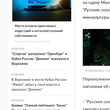
на сцену Мун
"Русские сез
минкультуры 
Место встречи креативных
индустрий и интеллектуальной
собственности
Реклама. https://ipquorum.ru
05.08.2026
"Спартак" разгромил "Оренбург" в
Кубке России, "Динамо" выиграло в
Воронеже
В Бразилии ста
05.08.2026
Переполненны
В Воронеже в матче Кубка России
"Факел" забил в свои ворота и
напомнив об 
проиграл "Динамо"
05.08.2026
- "Русские се
Боевик "Плохой лейтенант: Токио"
смогли сущес