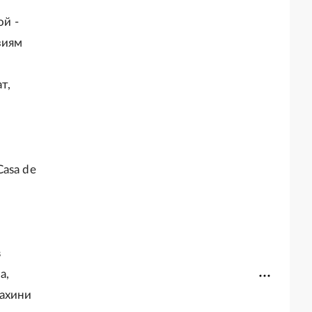
й -
зиям
т,
asa de
м
в
а,
нахини