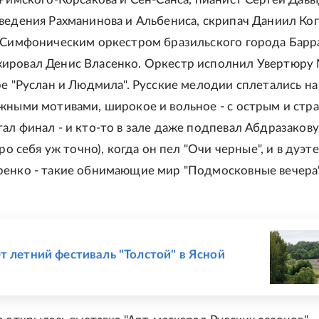
ведения Рахманинова и Альбениса, скрипач Даниил Ког
 Симфоническим оркестром бразильского города Барр
ировал Денис Власенко. Оркестр исполнил Увертюру 
ре "Руслан и Людмила". Русские мелодии сплетались на
жными мотивами, широкое и вольное - с острым и стр
ал финал - и кто-то в зале даже подпевал Абдразакову
про себя уж точно), когда он пел "Очи черные", и в дуэте
ренко - такие обнимающие мир "Подмосковные вечера
Е
т летний фестиваль "Толстой" в Ясной