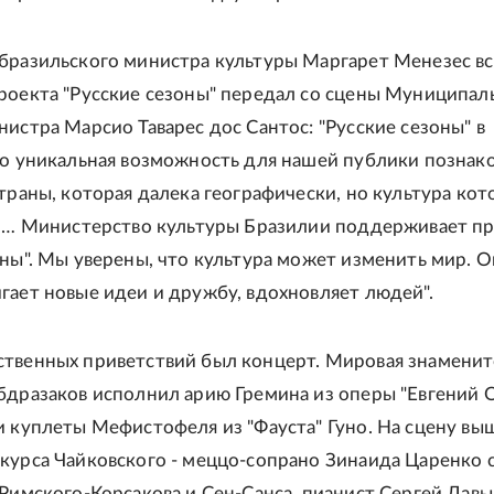
бразильского министра культуры Маргарет Менезес в
роекта "Русские сезоны" передал со сцены Муниципал
нистра Марсио Таварес дос Сантос: "Русские сезоны" в
то уникальная возможность для нашей публики познак
страны, которая далека географически, но культура ко
. … Министерство культуры Бразилии поддерживает п
оны". Мы уверены, что культура может изменить мир. О
гает новые идеи и дружбу, вдохновляет людей".
твенных приветствий был концерт. Мировая знаменит
бдразаков исполнил арию Гремина из оперы "Евгений 
и куплеты Мефистофеля из "Фауста" Гуно. На сцену вы
курса Чайковского - меццо-сопрано Зинаида Царенко 
 Римского-Корсакова и Сен-Санса, пианист Сергей Дав