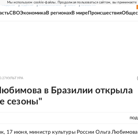
Мы используем cookie-файлы. Продолжая пользоваться сайтом, вы принимаете
Г-НЕДЕЛЯ
РОДИНА
ПРИЛОЖЕНИЯ
СОЮЗ
НОВОСТИ
асть
СВО
Экономика
В регионах
В мире
Происшествия
Общес
5:27
КУЛЬТУРА
Любимова в Бразилии открыла
е сезоны"
ПОД
к, 17 июня, министр культуры России Ольга Любимов