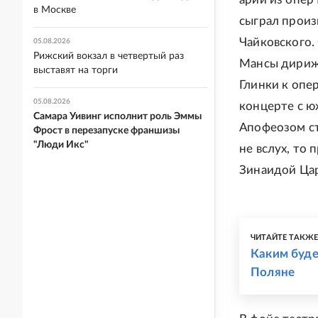
в Москве
сыграл произ
Чайковского.
05.08.2026
Рижский вокзал в четвертый раз
Мансы дириж
выставят на торги
Глинки к опе
05.08.2026
концерте с ю
Самара Уивинг исполнит роль Эммы
Апофеозом ст
Фрост в перезапуске франшизы
"Люди Икс"
не вслух, то 
Зинаидой Ца
ЧИТАЙТЕ ТАКЖ
Каким буде
Поляне