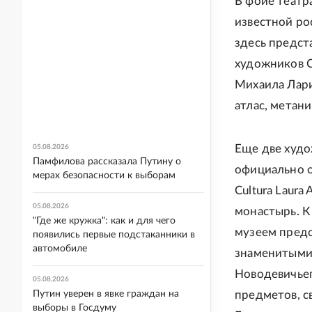
В фойе театр
известной ро
здесь предст
художников С
Михаила Лари
атлас, метани
Еще две худо
05.08.2026
Памфилова рассказала Путину о
официально о
мерах безопасности к выборам
Cultura Laura
05.08.2026
монастырь. К
"Где же кружка": как и для чего
музеем пред
появились первые подстаканники в
автомобиле
знаменитыми 
Новодевичьег
05.08.2026
Путин уверен в явке граждан на
предметов, с
выборы в Госдуму