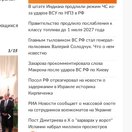
В штате Индиана продлили режим ЧС из-
за ударов ВСУ по НПЗ в РФ
Правительство продлило послабления к
ающихся
классу топлива до 1 июля 2027 года
Главным тыловиком ВС РФ стал генерал-
полковник Валерий Солодчук. Что о нем
1
/
15
известно
Захарова прокомментировала слова
Макрона после ударов ВС РФ по Киеву
Посол РФ отреагировал на новости о
задержании в Израиле историка
Кирпиченка
РИА Новости сообщает о массовой охоте
на сотрудников военкоматов на Украине
Пост Дмитриева в X о "варварах у ворот"
Испании набрал миллион просмотров