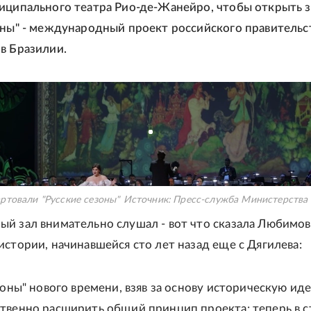
иципального театра Рио-де-Жанейро, чтобы открыть 
оны" - международный проект российского правительс
в Бразилии.
ртовали "Русские сезоны"
Источник:
Пресс-служба Министерства 
й зал внимательно слушал - вот что сказала Любимов
истории, начинавшейся сто лет назад еще с Дягилева:
зоны" нового времени, взяв за основу историческую ид
твенно расширить общий принцип проекта: теперь в ст