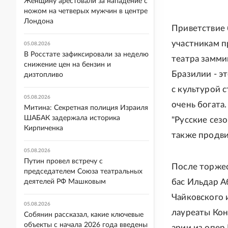
Женщину арестовали за нападение с
ножом на четверых мужчин в центре
Лондона
Приветствие 
участникам п
05.08.2026
В Росстате зафиксировали за неделю
театра замми
снижение цен на бензин и
Бразилии - э
дизтопливо
с культурой 
05.08.2026
очень богата
Митина: Секретная полиция Израиля
ШАБАК задержала историка
"Русские сез
Кирпиченка
также продви
05.08.2026
Путин провел встречу с
После торжес
председателем Союза театральных
бас Ильдар А
деятелей РФ Машковым
Чайковского 
05.08.2026
лауреаты Кон
Собянин рассказал, какие ключевые
объекты с начала 2026 года введены
арии из опер