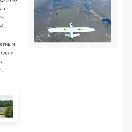
ан -
а-
М.
астным.
 (если
 с
"…