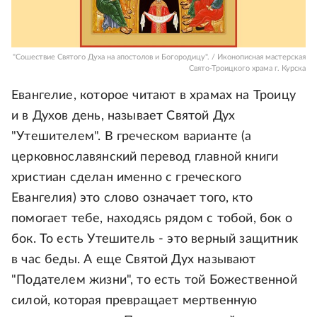
"Сошествие Святого Духа на апостолов и Богородицу". / Иконописная мастерская
Свято-Троицкого храма г. Курска
Евангелие, которое читают в храмах на Троицу
и в Духов день, называет Святой Дух
"Утешителем". В греческом варианте (а
церковнославянский перевод главной книги
христиан сделан именно с греческого
Евангелия) это слово означает того, кто
помогает тебе, находясь рядом с тобой, бок о
бок. То есть Утешитель - это верный защитник
в час беды. А еще Святой Дух называют
"Подателем жизни", то есть той Божественной
силой, которая превращает мертвенную