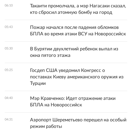
Такаити промолчала, а мэр Нагасаки сказал,
06:10
кто сбросил атомную бомбу на город
Пожар начался после падения обломков
05:43
БПЛА во время атаки ВСУ на Новороссийск
В Бурятии двухлетний ребенок выпал из
05:30
окна пятого этажа
Госдеп США уведомил Конгресс о
05:25
поставках Киеву американского оружия из
Турции
Мэр Кравченко: Идет отражение атаки
04:40
БПЛА на Новороссийск
Аэропорт Шереметьево перешел на особый
04:31
режим работы