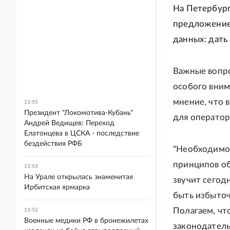
На Петербур
предложение 
данных: дать
Важные вопро
особого вним
мнение, что 
13:55
Президент "Локомотива-Кубань"
для оператор
Андрей Ведищев: Переход
Елатонцева в ЦСКА - последствие
бездействия РФБ
"Необходимо 
принципов об
13:53
На Урале открылась знаменитая
звучит сегод
Ирбитская ярмарка
быть избыточ
Полагаем, чт
13:52
Военные медики РФ в бронежилетах
законодатель