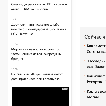
Очевидцы рассказали "РГ" о ночной
атаке БПЛА на Сызрань
12:11
Дрон снял уничтожение штаба
вместе с командиром 475-го полка
ВСУ Настенко
Сейчас 
12:06
Как замет
Мирошник назвал историю про
Советы пс
"похищенных детей" очередным
бредом
"Последний
освобожде
12:00
Российским ИИ-решениям могут
Как живет 
дать приоритет при госзакупках
Репортаж 
Карта высо
Москве