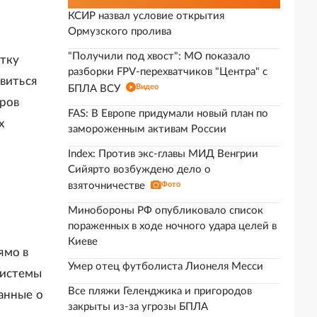
КСИР назвал условие открытия
Ормузского пролива
"Получили под хвост": МО показало
отку
разборки FPV-перехватчиков "Центра" с
виться
Видео
БПЛА ВСУ
оров
FAS: В Европе придумали новый план по
х
замороженным активам России
Index: Против экс-главы МИД Венгрии
Сийярто возбуждено дело о
взяточничестве
Фото
Минобороны РФ опубликовало список
пораженных в ходе ночного удара целей в
Киеве
ямо в
Умер отец футболиста Лионеля Месси
системы
Все пляжи Геленджика и пригородов
анные о
закрыты из-за угрозы БПЛА