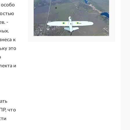
 особо
ностью
в. -
ных.
знеса к
ьку это
ю
лекта и
ать
ПР, что
сти