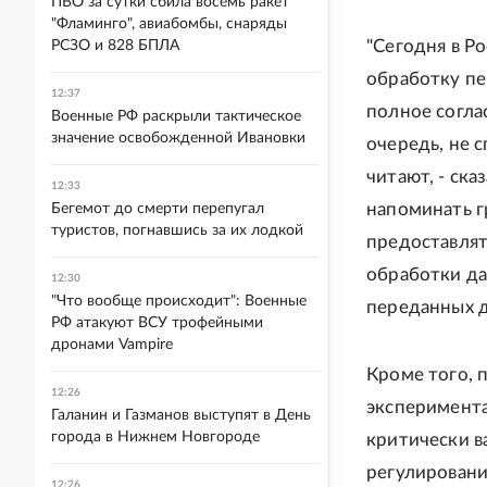
ПВО за сутки сбила восемь ракет
"Фламинго", авиабомбы, снаряды
"Сегодня в Р
РСЗО и 828 БПЛА
обработку пе
12:37
полное соглас
Военные РФ раскрыли тактическое
значение освобожденной Ивановки
очередь, не с
читают, - ска
12:33
напоминать г
Бегемот до смерти перепугал
туристов, погнавшись за их лодкой
предоставлят
обработки да
12:30
"Что вообще происходит": Военные
переданных д
РФ атакуют ВСУ трофейными
дронами Vampire
Кроме того, 
12:26
эксперимента
Галанин и Газманов выступят в День
города в Нижнем Новгороде
критически в
регулировани
12:26