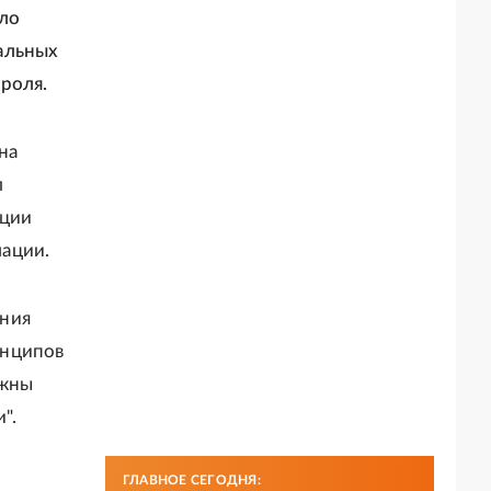
ло
альных
роля.
на
л
кции
ации.
ения
инципов
лжны
".
ГЛАВНОЕ СЕГОДНЯ: