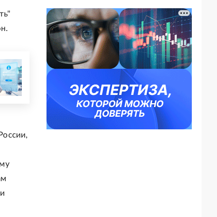
ть"
н.
ю
России,
ему
ам
ки