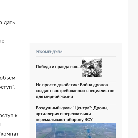
о дать
не
о
РЕКОМЕНДУЕМ
Победа и правда наша!
 объем
Не просто джойстик: Война дронов
ступ".
создает востребованных специалистов
для мирной жизни
Воздушный кулак "Центра": Дроны,
артиллерия и перехватчики
оступ к
перемалывают оборону ВСУ
о
"комнат