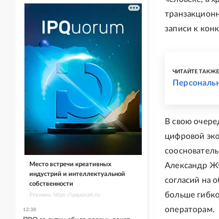
транзакционн
записи к кон
ЧИТАЙТЕ ТАКЖ
Персональн
В свою очере
цифровой эко
сооснователь
Место встречи креативных
Александр Жу
индустрий и интеллектуальной
согласий на 
собственности
больше гибко
Реклама. https://ipquorum.ru
операторам.
12:38