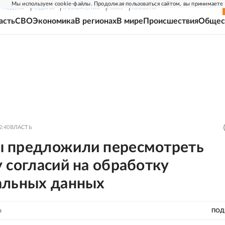
Мы используем cookie-файлы. Продолжая пользоваться сайтом, вы принимаете
Г-НЕДЕЛЯ
РОДИНА
ПРИЛОЖЕНИЯ
СОЮЗ
НОВОСТИ
асть
СВО
Экономика
В регионах
В мире
Происшествия
Общес
2:40
ВЛАСТЬ
 предложили пересмотреть
 согласий на обработку
альных данных
в
ПОД