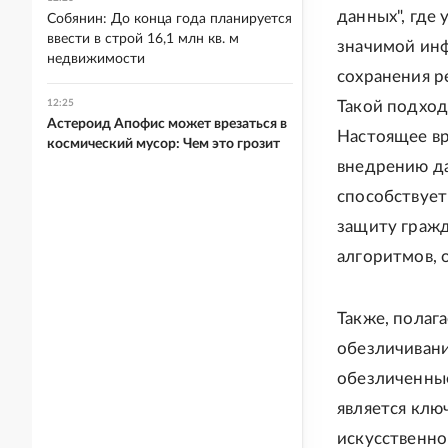
данных", где
Собянин: До конца года планируется
ввести в строй 16,1 млн кв. м
значимой инф
недвижимости
сохранения р
12:25
Такой подход
Астероид Апофис может врезаться в
Настоящее вр
космический мусор: Чем это грозит
внедрению да
способствует
защиту гражд
алгоритмов, 
Также, полаг
обезличивани
обезличенные
является клю
искусственног