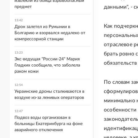
извлекли из бойца взрывоопасный
данными", - с
предмет
13:42
Как подчеркн
Дрон залетел из Румынии в
Болгарию и взорвался недалеко от
персональных
компрессорной станции
отраслевое р
13:23
брать ровно 
Экс-ведущая "России-24" Мария
обязательств
Гладких сообщила, что заболела
раком кожи
По словам за
12:54
сформулирова
Украинские дроны сталкиваются в
воздухе из-за ленивых операторов
минимально н
особенности 
12:47
Подвоз воды организован в
законодатель
больницы Екатеринбурга на фоне
идентификаци
аварийного отключения
человеке, а 