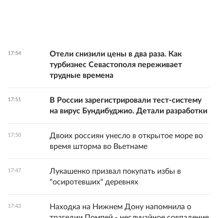
Отели снизили цены в два раза. Как
17:54
турбизнес Севастополя переживает
трудные времена
В России зарегистрировали тест-систему
17:51
на вирус Бундибуджио. Детали разработки
Двоих россиян унесло в открытое море во
17:50
время шторма во Вьетнаме
Лукашенко призвал покупать избы в
17:47
"осиротевших" деревнях
Находка на Нижнем Дону напомнила о
17:43
трагедии Помпей - неслучайное совпадение