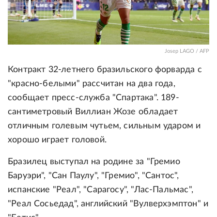
Josep LAGO / AFP
Контракт 32-летнего бразильского форварда с
"красно-белыми" рассчитан на два года,
сообщает пресс-служба "Спартака". 189-
сантиметровый Виллиан Жозе обладает
отличным голевым чутьем, сильным ударом и
хорошо играет головой.
Бразилец выступал на родине за "Гремио
Баруэри", "Сан Паулу", "Гремио", "Сантос",
испанские "Реал", "Сарагосу", "Лас-Пальмас",
"Реал Сосьедад", английский "Вулверхэмптон" и