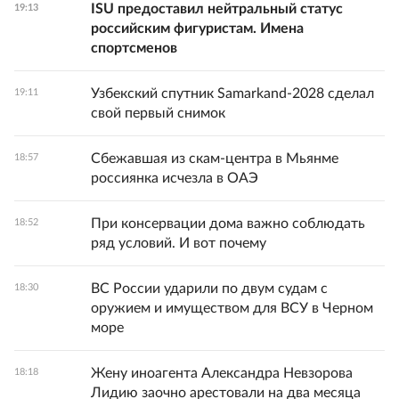
ISU предоставил нейтральный статус
19:13
российским фигуристам. Имена
спортсменов
Узбекский спутник Samarkand-2028 сделал
19:11
свой первый снимок
Сбежавшая из скам-центра в Мьянме
18:57
россиянка исчезла в ОАЭ
При консервации дома важно соблюдать
18:52
ряд условий. И вот почему
ВС России ударили по двум судам с
18:30
оружием и имуществом для ВСУ в Черном
море
Жену иноагента Александра Невзорова
18:18
Лидию заочно арестовали на два месяца