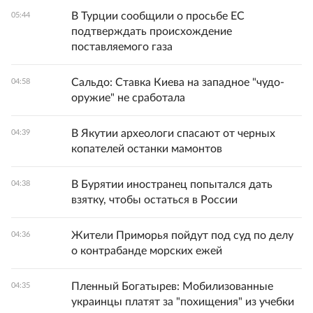
В Турции сообщили о просьбе ЕС
05:44
подтверждать происхождение
поставляемого газа
Сальдо: Ставка Киева на западное "чудо-
04:58
оружие" не сработала
В Якутии археологи спасают от черных
04:39
копателей останки мамонтов
В Бурятии иностранец попытался дать
04:38
взятку, чтобы остаться в России
Жители Приморья пойдут под суд по делу
04:36
о контрабанде морских ежей
Пленный Богатырев: Мобилизованные
04:35
украинцы платят за "похищения" из учебки