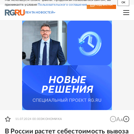
OK
принимаете условия
Пользовательского соглашения
СВЕЖИЙ НОМЕР
ПОДПИСКА
ЛЕНТА НОВОСТЕЙ
11.07.2024 00:00
ЭКОНОМИКА
В России растет себестоимость вывоза