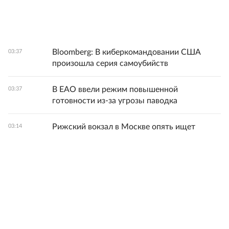
Bloomberg: В киберкомандовании США
03:37
произошла серия самоубийств
В ЕАО ввели режим повышенной
03:37
готовности из-за угрозы паводка
Рижский вокзал в Москве опять ищет
03:14
покупателя
Прощание с автором "золотого паса"
03:00
Иваном Едешко пройдет 7 августа в Москве
В Киеве заявили о присутствии на Украине
07.08.2026
около 16 тысяч наемников из 72 стран