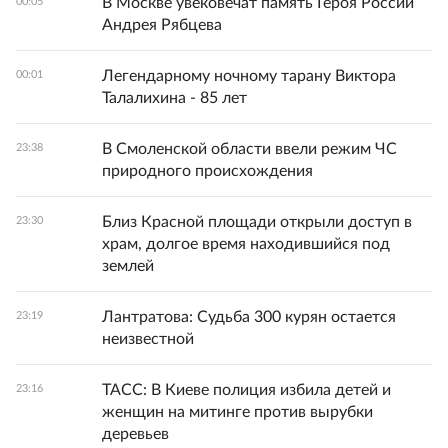
В Москве увековечат память Героя России
00:05
Андрея Рябцева
Легендарному ночному тарану Виктора
00:01
Талалихина - 85 лет
В Смоленской области ввели режим ЧС
23:38
природного происхождения
Близ Красной площади открыли доступ в
23:30
храм, долгое время находившийся под
землей
Лантратова: Судьба 300 курян остается
23:19
неизвестной
ТАСС: В Киеве полиция избила детей и
23:16
женщин на митинге против вырубки
деревьев