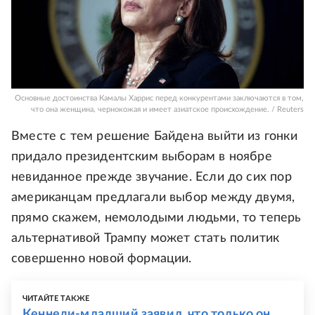
Основные достоинства Камалы Харрис перед конкурентами заключаются в том,
что она женщина, чернокожая и имеет азиатское происхождение. / Reuters
Вместе с тем решение Байдена выйти из гонки
придало президентским выборам в ноябре
невиданное прежде звучание. Если до сих пор
американцам предлагали выбор между двумя,
прямо скажем, немолодыми людьми, то теперь
альтернативой Трампу может стать политик
совершенно новой формации.
ЧИТАЙТЕ ТАКЖЕ
Кеннеди-младший заявил, что только он