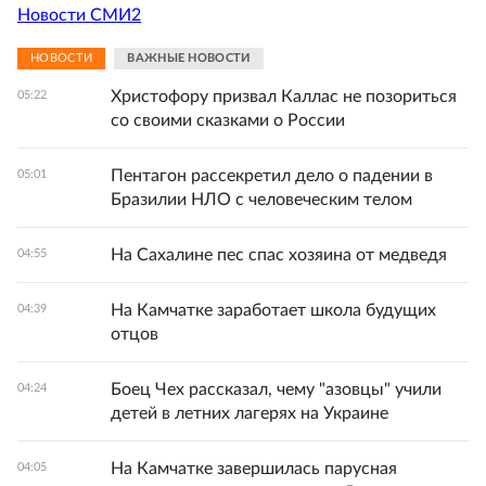
Новости СМИ2
НОВОСТИ
ВАЖНЫЕ НОВОСТИ
Христофору призвал Каллас не позориться
05:22
со своими сказками о России
Пентагон рассекретил дело о падении в
05:01
Бразилии НЛО с человеческим телом
На Сахалине пес спас хозяина от медведя
04:55
На Камчатке заработает школа будущих
04:39
отцов
Боец Чех рассказал, чему "азовцы" учили
04:24
детей в летних лагерях на Украине
На Камчатке завершилась парусная
04:05