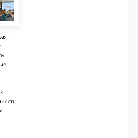
вая
и
ти
ие,
х
пность
х