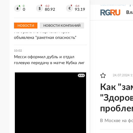
Politico: США стали активнее
СВЕЖИЙ НОМЕР
Р
обмениваться данными разведки с
0
-0.2
-0.4
0
80.92
93.19
Вл
Украиной
НОВОСТИ
НОВОСТИ КОМПАНИЙ
10:06
На Урале и в Пермском крае
объявлена "ракетная опасность"
10:02
Месси оформил дубль и отдал
голевую передачу в матче Кубка лиг
24.07.2024 1
Как "за
"Здоро
пробле
В Москве на ф