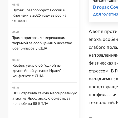
ЧИТАЙТЕ ТАКЖ
08:45
В горах Со
Путин: Товарооборот России и
долголети
Киргизии в 2025 году вырос на
четверть
А вот в прот
08:42
Трамп пригрозил американцам
эпоха, особе
тюрьмой за сообщения о нехватке
слабого пола
боеприпасов у США
направлениям
08:40
физическая а
Reuters узнало об "одной из
стрессом. В 
крупнейший уступок Ирану" в
конфликте с США
парадигмы зд
предотвращен
08:36
ПВО отразила самую массированную
профилактиче
атаку на Ярославскую область, за
технологий. 
ночь сбиты 88 БПЛА