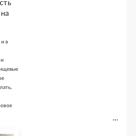
сть
 на
 и в
 и
пищевые
ое
лать,
ровое