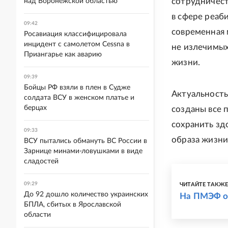
сотрудничест
над Воронежской областью
в сфере реаб
09:42
современная 
Росавиация классифицировала
инцидент с самолетом Cessna в
не излечимых
Приангарье как аварию
жизни.
09:39
Бойцы РФ взяли в плен в Судже
Актуальност
солдата ВСУ в женском платье и
берцах
созданы все 
сохранить зд
09:33
образа жизни
ВСУ пытались обмануть ВС России в
Зарнице минами-ловушками в виде
сладостей
09:29
ЧИТАЙТЕ ТАКЖ
До 92 дошло количество украинских
На ПМЭФ о
БПЛА, сбитых в Ярославской
области