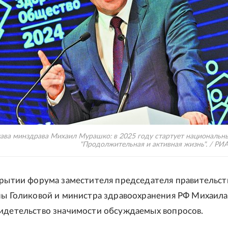
лава минздрава Михаил Мурашко: в 2025 году стартует национальн
"Продолжительная и активная жизнь". / РИ
крытии форума заместителя председателя правительст
ны Голиковой и министра здравоохранения РФ Михаила
идетельство значимости обсуждаемых вопросов.