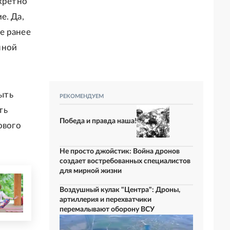
нкретно
е. Да,
е ранее
нной
ыть
РЕКОМЕНДУЕМ
ть
Победа и правда наша!
ового
Не просто джойстик: Война дронов
создает востребованных специалистов
для мирной жизни
Воздушный кулак "Центра": Дроны,
артиллерия и перехватчики
перемалывают оборону ВСУ