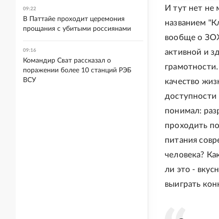
И тут нет не
09:22
В Паттайе проходит церемония
названием "К
прощания с убитыми россиянами
вообще о ЗОЖ
09:16
активной и з
Командир Сват рассказал о
грамотности.
поражении более 10 станций РЭБ
ВСУ
качество жиз
доступности 
понимал: ра
проходить по
питания совр
человека? Ка
ли это - вку
выиграть кон