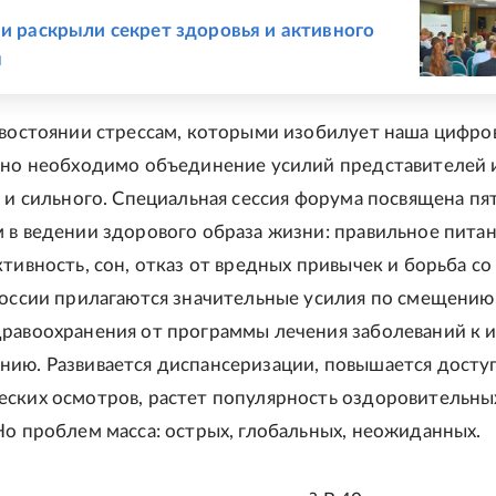
Е
чи раскрыли секрет здоровья и активного
я
ивостоянии стрессам, которыми изобилует наша цифро
нно необходимо объединение усилий представителей 
, и сильного. Специальная сессия форума посвящена пя
 в ведении здорового образа жизни: правильное питан
ктивность, сон, отказ от вредных привычек и борьба со
России прилагаются значительные усилия по смещению
равоохранения от программы лечения заболеваний к и
ию. Развивается диспансеризации, повышается досту
ских осмотров, растет популярность оздоровительны
Но проблем масса: острых, глобальных, неожиданных.