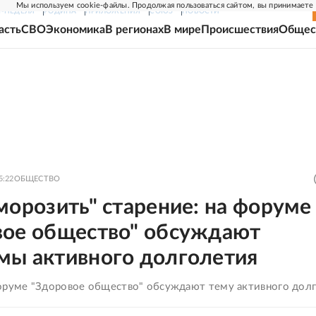
Мы используем cookie-файлы. Продолжая пользоваться сайтом, вы принимаете
Г-НЕДЕЛЯ
РОДИНА
ПРИЛОЖЕНИЯ
СОЮЗ
НОВОСТИ
асть
СВО
Экономика
В регионах
В мире
Происшествия
Общес
5:22
ОБЩЕСТВО
морозить" старение: на форуме
вое общество" обсуждают
мы активного долголетия
оруме "Здоровое общество" обсуждают тему активного дол