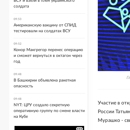
ВСУ и взяли в плен украинского
солдата
09:53
Американскую вакцину от СПИД
тестировали на солдатах ВСУ
09:52
Конор Макгрегор перенес операцию
и сможет вернуться в октагон через
год
09:48
Г
В Башкирии объявлена ракетная
опасность
09:48
Участие в от
NYT: ЦРУ создало секретную
оперативную группу по смене власти
России Татья
на Кубе
Мурашко - св