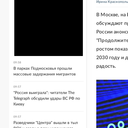
Ирина Краснополь
В Москве, на
обсуждают п
России анонс
"Продолжител
ростом показ
2030 году и д
09:58
радость.
В парках Подмосковья прошли
массовые задержания мигрантов
09:57
"Россия выиграла": читатели The
Telegraph обсудили удары ВС РФ по
Киеву
09:57
Разведчики "Центра" вышли в тыл