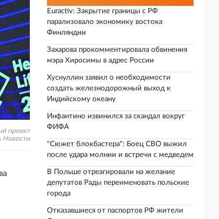
Euractiv: Закрытие границы с РФ
парализовало экономику востока
Финляндии
Захарова прокомментировала обвинения
мэра Хиросимы в адрес России
Хуснуллин заявил о необходимости
создать железнодорожный выход к
Индийскому океану
Инфантино извинился за скандал вокруг
ФИФА
ый проект
А Новости
"Сюжет блокбастера": Боец СВО выжил
после удара молнии и встречи с медведем
В Польше отреагировали на желание
ва
депутатов Рады переименовать польские
города
Отказавшиеся от паспортов РФ жители