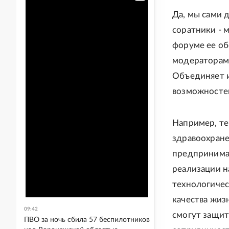
Да, мы сами 
соратники - 
форуме ее об
модераторами
Объединяет и
возможностей
Например, те
здравоохране
предпринима
реализации н
технологичес
качества жиз
09:42
смогут защит
ПВО за ночь сбила 57 беспилотников