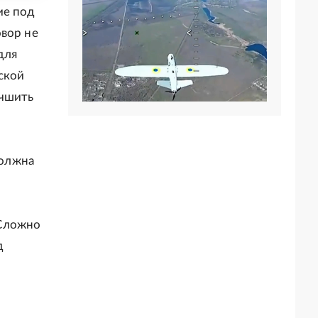
ие под
овор не
для
ской
учшить
й
должна
 Сложно
д