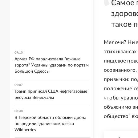
Самое 
здоров
такое 
Мелочи? Ни в
этих нюансах
09:10
Армия РФ парализовала "южные
пищевое пове
ворота" Украины ударами по портам
осознанного.
Большой Одессы
привычки: по
09:07
положение се
Трамп приписал США нефтегазовые
чтобы уравно
ресурсы Венесуэлы
объяснимо з
08:48
общество" вх
В Тверской области обломки дрона
повредили здание комплекса
Wildberries