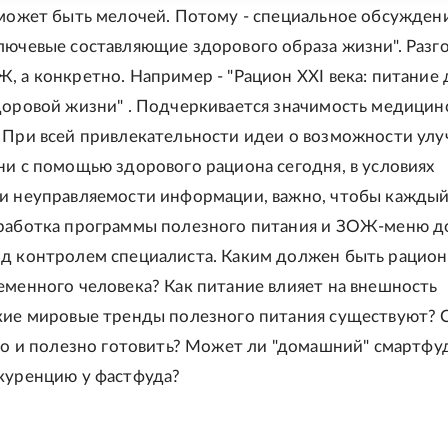
 может быть мелочей. Потому - специальное обсужден
лючевые составляющие здорового образа жизни". Разг
, а конкретно. Например - "Рацион XXI века: питание 
доровой жизни" . Подчеркивается значимость медицин
 При всей привлекательности идеи о возможности ул
ни с помощью здорового рациона сегодня, в условиях
и неуправляемости информации, важно, чтобы кажды
зработка программы полезного питания и ЗОЖ-меню 
д контролем специалиста. Каким должен быть рацион
еменного человека? Как питание влияет на внешность
кие мировые тренды полезного питания существуют?
сно и полезно готовить? Может ли "домашний" смартфу
куренцию у фастфуда?