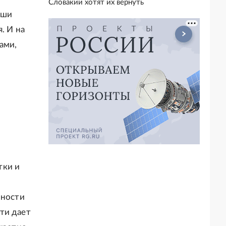
Словакии хотят их вернуть
аши
. И на
ами,
тки и
пности
ти дает