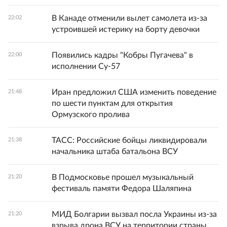
В Канаде отменили вылет самолета из-за
22:02
устроившей истерику на борту девочки
Появились кадры "Кобры Пугачева" в
22:00
исполнении Су-57
Иран предложил США изменить поведение
21:48
по шести пунктам для открытия
Ормузского пролива
ТАСС: Российские бойцы ликвидировали
21:38
начальника штаба батальона ВСУ
В Подмосковье прошел музыкальный
21:20
фестиваль памяти Федора Шаляпина
МИД Болгарии вызвал посла Украины из-за
21:20
взрыва дрона ВСУ на территории страны