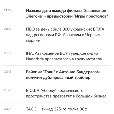
Названа дата выхода фильма "Завоевание
21:16
Эйегона" - предыстории "Игры престолов"
ПВО за день сбила 360 украинских БПЛА
21:00
над регионами РФ, Азовским и Черным
морями
IHA: Атакованное ВСУ турецкое судно
20:51
Nadezhda превратилось в груду металла
Байопик "Тони" с Антонио Бандерасом
20:42
получил дублированный трейлер
В США "уборку" космического
20:42
пространства превратят в большой бизнес
ТАСС: Начмед 225-го полка ВСУ
20:17