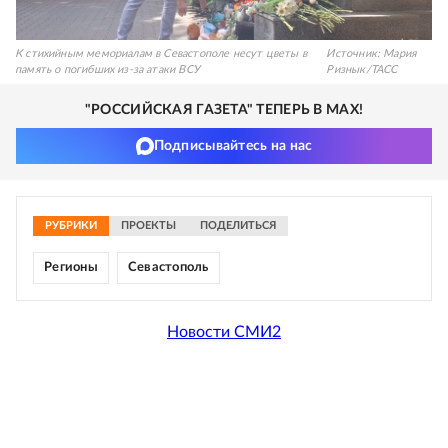
К стихийным мемориалам в Севастополе несут цветы в
Источник:
Мария
память о погибших из-за атаки ВСУ
Ризнык/ТАСС
"РОССИЙСКАЯ ГАЗЕТА" ТЕПЕРЬ В MAX!
Подписывайтесь на нас
РУБРИКИ
ПРОЕКТЫ
ПОДЕЛИТЬСЯ
Регионы
Севастополь
Новости СМИ2