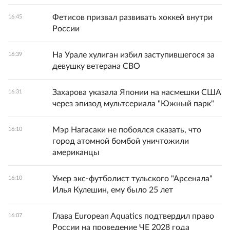
Фетисов призвал развивать хоккей внутри
16:45
России
На Урале хулиган избил заступившегося за
16:39
девушку ветерана СВО
Захарова указала Японии на насмешки США
16:31
через эпизод мультсериала "Южный парк"
Мэр Нагасаки не побоялся сказать, что
16:10
город атомной бомбой уничтожили
американцы
Умер экс-футболист тульского "Арсенала"
16:10
Илья Кулешин, ему было 25 лет
Глава European Aquatics подтвердил право
16:07
России на проведение ЧЕ 2028 года