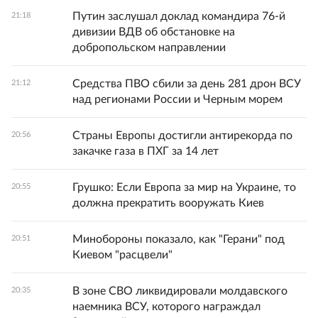
Путин заслушал доклад командира 76-й
21:18
дивизии ВДВ об обстановке на
добропольском направлении
Средства ПВО сбили за день 281 дрон ВСУ
21:12
над регионами России и Черным морем
Страны Европы достигли антирекорда по
20:56
закачке газа в ПХГ за 14 лет
Грушко: Если Европа за мир на Украине, то
20:55
должна прекратить вооружать Киев
Минобороны показало, как "Герани" под
20:51
Киевом "расцвели"
В зоне СВО ликвидировали молдавского
20:35
наемника ВСУ, которого награждал