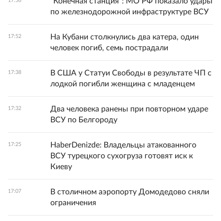
"Конечная станция": МО РФ показало удары
17:56
по железнодорожной инфраструктуре ВСУ
На Кубани столкнулись два катера, один
17:52
человек погиб, семь пострадали
В США у Статуи Свободы в результате ЧП с
17:38
лодкой погибли женщина с младенцем
Два человека ранены при повторном ударе
17:32
ВСУ по Белгороду
HaberDenizde: Владельцы атакованного
17:25
ВСУ турецкого сухогруза готовят иск к
Киеву
В столичном аэропорту Домодедово сняли
17:07
ограничения