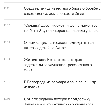
Создательница известного блога о борьбе с
11:20
раком скончалась в возрасте 26 лет
"Склады" древних охотников на мамонтов
11:16
грабят в Якутии - воров вычислили ученые
Отчим-садист с тесаком полгода пытал
11:14
пятерых детей на Алтае
Жительницу Красноярского края
11:11
задержали за удушение трехмесячного
сына
В Белгороде из-за удара дрона ранены три
11:10
человека
UnHerd: Украина потеряет поддержку
11:08
Запада из-за коррупционных скандалов