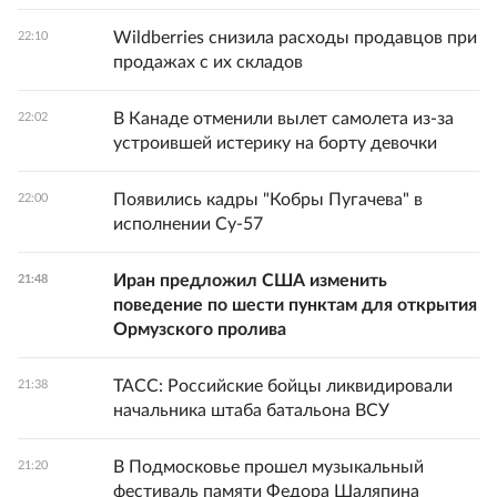
Wildberries снизила расходы продавцов при
22:10
продажах с их складов
В Канаде отменили вылет самолета из-за
22:02
устроившей истерику на борту девочки
Появились кадры "Кобры Пугачева" в
22:00
исполнении Су-57
Иран предложил США изменить
21:48
поведение по шести пунктам для открытия
Ормузского пролива
ТАСС: Российские бойцы ликвидировали
21:38
начальника штаба батальона ВСУ
В Подмосковье прошел музыкальный
21:20
фестиваль памяти Федора Шаляпина