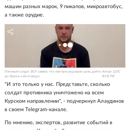
машин разных марок, 9 пикапов, микроавтобус,
а также орудие.
Пленный солдат ВСУ заявил, что они преследовали цель дойти
Автор:
ЦОС
до Курска и Белгорода
ФСБ РФ
"И это только у нас. Представьте, сколько
солдат противника уничтожено на всем
Курском направлении", - подчеркнул Алаудинов
в своем Telegram-канале.
По мнению, экспертов, развитие событий в