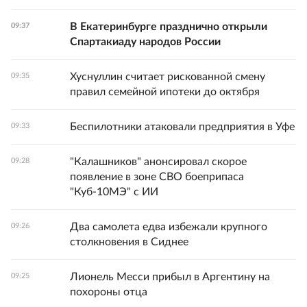
В Екатеринбурге празднично открыли
09:37
Спартакиаду народов России
Хуснуллин считает рискованной смену
09:35
правил семейной ипотеки до октября
Беспилотники атаковали предприятия в Уфе
09:33
"Калашников" анонсировал скорое
09:28
появление в зоне СВО боеприпаса
"Куб-10МЭ" с ИИ
Два самолета едва избежали крупного
09:26
столкновения в Сиднее
Лионель Месси прибыл в Аргентину на
09:25
похороны отца