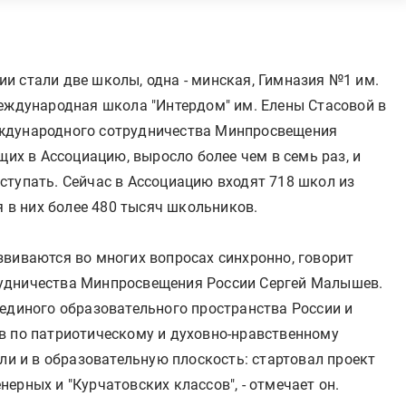
и стали две школы, одна - минская, Гимназия №1 им.
Международная школа "Интердом" им. Елены Стасовой в
ждународного сотрудничества Минпросвещения
щих в Ассоциацию, выросло более чем в семь раз, и
ступать. Сейчас в Ассоциацию входят 718 школ из
я в них более 480 тысяч школьников.
звиваются во многих вопросах синхронно, говорит
удничества Минпросвещения России Сергей Малышев.
 единого образовательного пространства России и
в по патриотическому и духовно-нравственному
или и в образовательную плоскость: стартовал проект
ерных и "Курчатовских классов", - отмечает он.