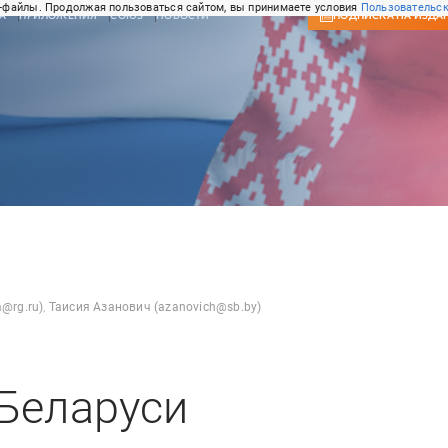
-файлы. Продолжая пользоваться сайтом, вы принимаете условия
Пользовательск
А
ПРИЛОЖЕНИЯ
СОЮЗ
НОВОСТИ
ПОДПИСКА
НА ИЗДА
@rg.ru)
,
Таисия Азанович (azanovich@sb.by)
Беларуси