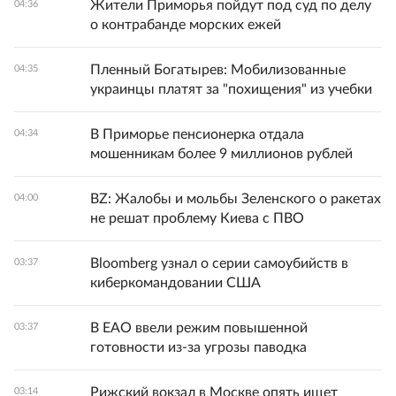
Жители Приморья пойдут под суд по делу
04:36
о контрабанде морских ежей
Пленный Богатырев: Мобилизованные
04:35
украинцы платят за "похищения" из учебки
В Приморье пенсионерка отдала
04:34
мошенникам более 9 миллионов рублей
BZ: Жалобы и мольбы Зеленского о ракетах
04:00
не решат проблему Киева с ПВО
Bloomberg узнал о серии самоубийств в
03:37
киберкомандовании США
В ЕАО ввели режим повышенной
03:37
готовности из-за угрозы паводка
Рижский вокзал в Москве опять ищет
03:14