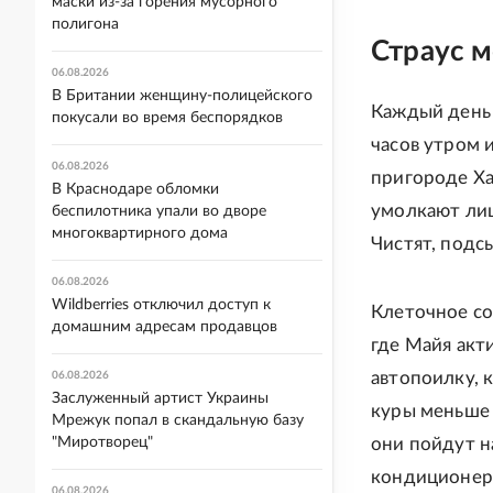
маски из-за горения мусорного
полигона
Страус 
06.08.2026
В Британии женщину-полицейского
Каждый день 
покусали во время беспорядков
часов утром 
06.08.2026
пригороде Ха
В Краснодаре обломки
умолкают лиш
беспилотника упали во дворе
многоквартирного дома
Чистят, подс
06.08.2026
Wildberries отключил доступ к
Клеточное со
домашним адресам продавцов
где Майя акт
автопоилку, 
06.08.2026
Заслуженный артист Украины
куры меньше 
Мрежук попал в скандальную базу
"Миротворец"
они пойдут н
кондиционер,
06.08.2026