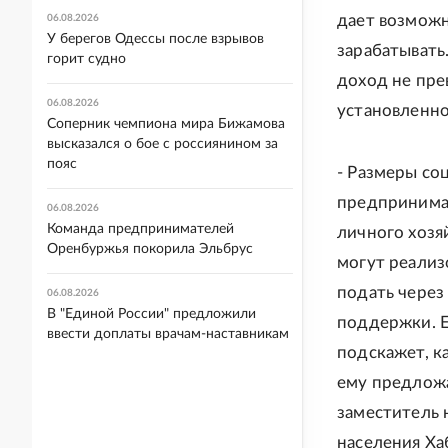
дает возможн
06.08.2026
У берегов Одессы после взрывов
зарабатывать
горит судно
доход не пр
06.08.2026
установленног
Соперник чемпиона мира Бижамова
высказался о бое с россиянином за
пояс
- Размеры со
предпринимат
06.08.2026
Команда предпринимателей
личного хозя
Оренбуржья покорила Эльбрус
могут реализ
подать через
06.08.2026
В "Единой России" предложили
поддержки. Е
ввести доплаты врачам-наставникам
подскажет, к
ему предложа
заместитель 
населения Ха