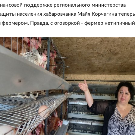
инансовой поддержке регионального министерства
ащиты населения хабаровчанка Майя Корчагина тепер
я фермером. Правда, с оговоркой - фермер нетипичный