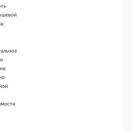
ать
душевой
а,
уальное
го
ане
но
нной
имости