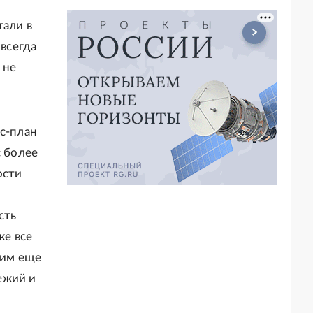
тали в
 всегда
 не
ес-план
с более
ости
сть
же все
вим еще
вежий и