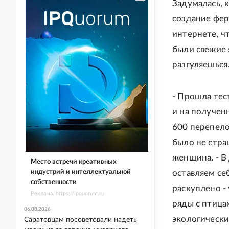
Задумалась, 
создание фер
интернете, чт
были свежие 
разгуляешься
- Прошла тес
и на получен
600 перепело
было не стра
женщина. - В
Место встречи креативных
индустрий и интеллектуальной
оставляем себ
собственности
раскуплено -
Реклама. https://ipquorum.ru
ряды с птицам
06.08.2026
экологически
Саратовцам посоветовали надеть