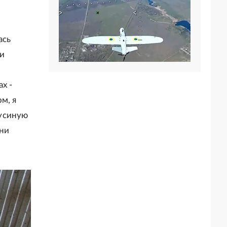
ась
 и
х -
м, я
аусиную
они