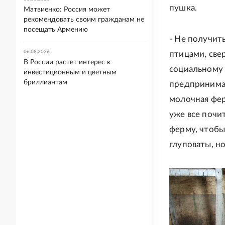
пушка.
Матвиенко: Россия может
рекомендовать своим гражданам не
посещать Армению
- Не получить
06.08.2026
птицами, све
В России растет интерес к
социальному 
инвестиционным и цветным
бриллиантам
предпринимат
молочная фер
уже все почит
ферму, чтобы
глуповаты, н