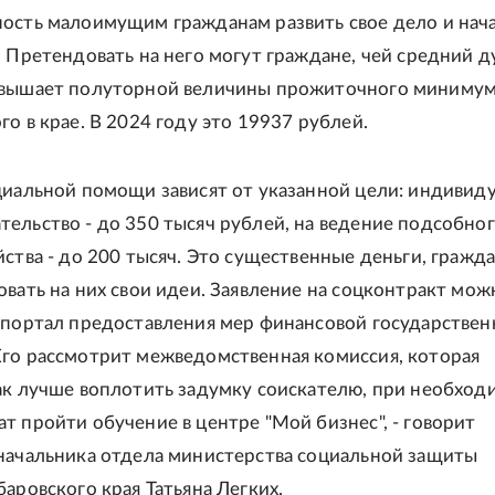
ость малоимущим гражданам развить свое дело и нач
. Претендовать на него могут граждане, чей средний 
евышает полуторной величины прожиточного минимум
о в крае. В 2024 году это 19937 рублей.
циальной помощи зависят от указанной цели: индивид
ельство - до 350 тысяч рублей, на ведение подсобно
йства - до 200 тысяч. Это существенные деньги, гражд
овать на них свои идеи. Заявление на соцконтракт мож
 портал предоставления мер финансовой государстве
го рассмотрит межведомственная комиссия, которая
ак лучше воплотить задумку соискателю, при необход
т пройти обучение в центре "Мой бизнес", - говорит
начальника отдела министерства социальной защиты
баровского края Татьяна Легких.