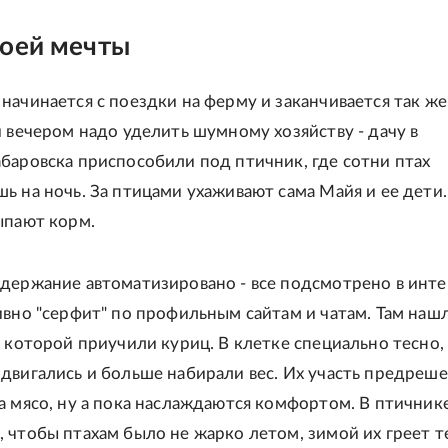
моей мечты
начинается с поездки на ферму и заканчивается так же
и вечером надо уделить шумному хозяйству - дачу в
баровска приспособили под птичник, где сотни птах
ь на ночь. За птицами ухаживают сама Майя и ее дети.
ыпают корм.
держание автоматизировано - все подсмотрено в инте
ивно "серфит" по профильным сайтам и чатам. Там наш
к которой приучили куриц. В клетке специально тесно,
двигались и больше набирали вес. Их участь предреше
а мясо, ну а пока наслаждаются комфортом. В птичнике
 чтобы птахам было не жарко летом, зимой их греет т