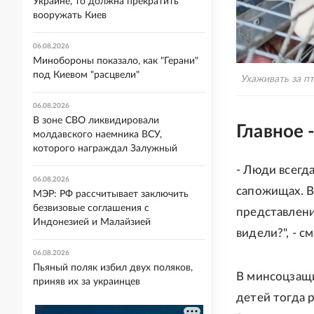
Украине, то должна прекратить
вооружать Киев
06.08.2026
Минобороны показало, как "Герани"
под Киевом "расцвели"
Ухаживать за п
06.08.2026
В зоне СВО ликвидировали
Главное 
молдавского наемника ВСУ,
которого награждал Залужный
- Люди всегд
06.08.2026
сапожищах. В
МЭР: РФ рассчитывает заключить
безвизовые соглашения с
представления
Индонезией и Малайзией
видели?", - с
06.08.2026
Пьяный поляк избил двух поляков,
В минсоцзащи
приняв их за украинцев
детей тогда 