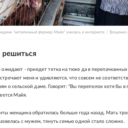
тицами "нетипичный фермер Майя" училась в интернете. / Троценко
- решиться
а ожидают - приедет тетка на тюке да в перепачканных
стречают меня и удивляются, что совсем не соответст
м о сельской даме. Говорят: "Вы перепелок хотя бы в 
меется Майя.
ты женщина обратилась больше года назад. Мать тро
развелась с мужем, тянуть семью одной стало сложно.