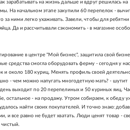
как зарабатывать на жизнь дальше и вдруг решилась на
мы. На начальном этапе закупили 60 перепелок - вычи
о за ними легко ухаживать. Завели, чтобы для ребятни
яйца. Да и рассчитывали сэкономить - в магазине особо
.
тирование в центре "Мой бизнес", защитила свой бизн
ные средства смогла оборудовать ферму - сегодня у на
к и около 180 куриц. Менять профиль своей деятельн
шно - чем можно напугать многодетную мать? - шутит
 день выходит по 20 перепелиных и 50 куриных яиц. Ча
е, остальное - на продажу. Утром собираем, к обеду у
 удалось найти своих покупателей. И точно знаю: доба
и, и все равно не будет хватать. Люди ценят товар - с
 чистый.