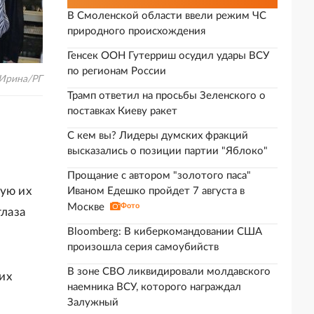
В Смоленской области ввели режим ЧС
природного происхождения
Генсек ООН Гутерриш осудил удары ВСУ
по регионам России
 Ирина/РГ
Трамп ответил на просьбы Зеленского о
поставках Киеву ракет
С кем вы? Лидеры думских фракций
высказались о позиции партии "Яблоко"
Прощание с автором "золотого паса"
вую их
Иваном Едешко пройдет 7 августа в
Москве
Фото
глаза
Bloomberg: В киберкомандовании США
произошла серия самоубийств
В зоне СВО ликвидировали молдавского
их
наемника ВСУ, которого награждал
Залужный