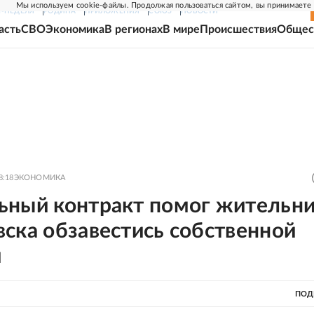
Мы используем cookie-файлы. Продолжая пользоваться сайтом, вы принимаете
Г-НЕДЕЛЯ
РОДИНА
ПРИЛОЖЕНИЯ
СОЮЗ
НОВОСТИ
асть
СВО
Экономика
В регионах
В мире
Происшествия
Общес
8:18
ЭКОНОМИКА
ьный контракт помог жительн
ска обзавестись собственной
й
ПОД