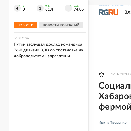
Европы в прыжках с вышки
СВЕЖИЙ НОМЕР
Р
0
0.47
0.86
0
81.4
94.05
Вл
06.08.2026
Акулу заметили в 36 километрах от
Владивостока
НОВОСТИ
НОВОСТИ КОМПАНИЙ
06.08.2026
Путин заслушал доклад командира
76-й дивизии ВДВ об обстановке на
добропольском направлении
12.09.2024 0
Социал
Хабаров
фермо
Ирина Троценко