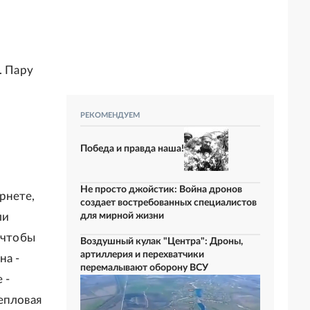
. Пару
РЕКОМЕНДУЕМ
Победа и правда наша!
Не просто джойстик: Война дронов
рнете,
создает востребованных специалистов
для мирной жизни
ли
 чтобы
Воздушный кулак "Центра": Дроны,
артиллерия и перехватчики
на -
перемалывают оборону ВСУ
 -
епловая