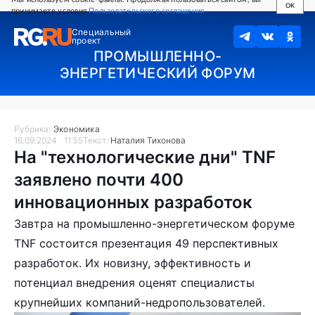
OK
принимаете условия
Пользовательского соглашения
Специальный
проект
ПРОМЫШЛЕННО-
ЭНЕРГЕТИЧЕСКИЙ ФОРУМ
Рубрика:
Экономика
16.09.2024
11:55
Текст:
Наталия Тихонова
На "технологические дни" TNF
заявлено почти 400
инновационных разработок
Завтра на промышленно-энергетическом форуме
TNF состоится презентация 49 перспективных
разработок. Их новизну, эффективность и
потенциал внедрения оценят специалисты
крупнейших компаний-недропользователей.