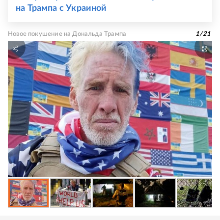
на Трампа с Украиной
Новое покушение на Дональда Трампа
1
/
21