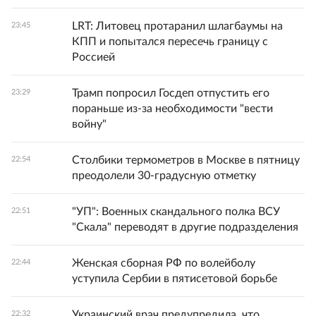
LRT: Литовец протаранил шлагбаумы на
23:45
КПП и попытался пересечь границу с
Россией
Трамп попросил Госдеп отпустить его
23:29
пораньше из-за необходимости "вести
войну"
Столбики термометров в Москве в пятницу
22:54
преодолели 30-градусную отметку
"УП": Военных скандального полка ВСУ
22:51
"Скала" переводят в другие подразделения
Женская сборная РФ по волейболу
22:44
уступила Сербии в пятисетовой борьбе
Украинский врач предупредила, что
22:32