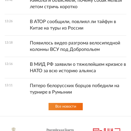
Кинологи объяснили, почему собак нельзя
летом стричь коротко
В АТОР сообщили, повлиял ли тайфун в
13:26
Китае на туры из России
Появилось видео разгрома велосипедной
13:18
колонны ВСУ под Добропольем
В МИД РФ заявили о тяжелейшем кризисе в
13:16
НАТО за всю историю альянса
Пятеро белорусских борцов победили на
13:11
турнире в Румынии
Все новости