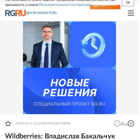
OK
принимаете условия
Пользовательского соглашения
СВЕЖИЙ НОМЕР
ПОДПИСКА
ЛЕНТА НОВОСТЕЙ
18.09.2024 12:52
ПРОИСШЕСТВИЯ
Wildberries: Владислав Бакальчук