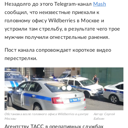
Незадолго до этого Telegram-канал
Mash
сообщил, что неизвестные приехали к
головному офису Wildberries в Москве и
устроили там стрельбу, в результате чего трое
мужчин получили огнестрельные ранения.
Пост канала сопровождает короткое видео
перестрелки.
Обстановка возле головного офиса Wildberries в центре
Автор:
Сергей
Москвы
Бабкин
Агентству ТАСС в оперативных службах