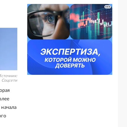
сточник:
Соцсети
орая
олее
 начала
ого