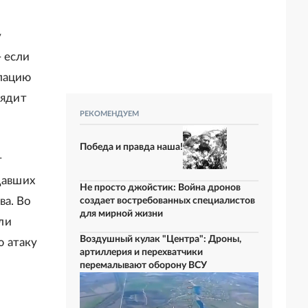
у
 если
алацию
лядит
РЕКОМЕНДУЕМ
Победа и правда наша!
т
давших
Не просто джойстик: Война дронов
ва. Во
создает востребованных специалистов
для мирной жизни
ли
Воздушный кулак "Центра": Дроны,
 атаку
артиллерия и перехватчики
перемалывают оборону ВСУ