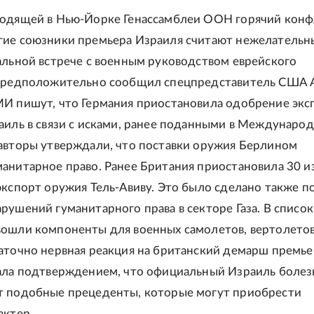
одящей в Нью-Йорке Генассамблеи ООН горячий конф
ие союзники премьера Израиля считают нежелательн
альной встрече с военным руководством еврейского
 предположительно сообщил спецпредставитель США 
И пишут, что Германия приостановила одобрение экс
аиль в связи с исками, ранее поданными в Междунаро
авторы утверждали, что поставки оружия Берлином
анитарное право. Ранее Британия приостановила 30 и
экспорт оружия Тель-Авиву. Это было сделано также п
рушений гуманитарного права в секторе Газа. В список
ошли компоненты для военных самолетов, вертолетов
аточно нервная реакция на британский демарш премье
ала подтверждением, что официальный Израиль боле
т подобные прецеденты, которые могут приобрести
актер.