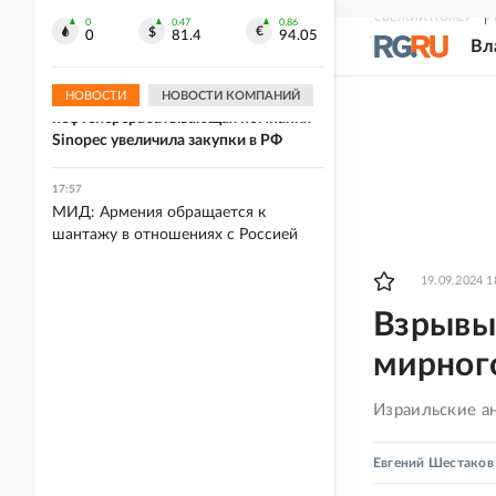
Четверо белгородцев ранены в
СВЕЖИЙ НОМЕР
Р
результате вражеских атак
0
0.47
0.86
0
81.4
94.05
Вл
18:04
Крупнейшая в мире
НОВОСТИ
НОВОСТИ КОМПАНИЙ
нефтеперерабатывающая компания
Sinopec увеличила закупки в РФ
17:57
МИД: Армения обращается к
шантажу в отношениях с Россией
19.09.2024 1
Взрывы
мирного
Израильские а
Евгений Шестаков