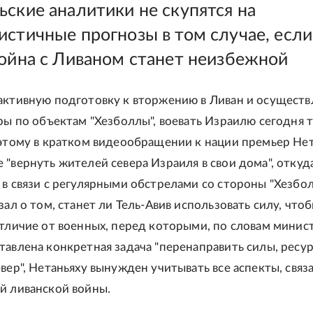
ьские аналитики не скупятся на
истичные прогнозы в том случае, если
война с Ливаном станет неизбежной
активную подготовку к вторжению в Ливан и осущест
ары по объектам "Хезболлы", воевать Израилю сегодня 
оэтому в кратком видеообращении к нации премьер Не
 "вернуть жителей севера Израиля в свои дома", откуд
 в связи с регулярными обстрелами со стороны "Хезбол
зал о том, станет ли Тель-Авив использовать силу, что
отличие от военных, перед которыми, по словам минис
тавлена конкретная задача "перенаправить силы, ресу
вер", Нетаньяху вынужден учитывать все аспекты, связ
й ливанской войны.