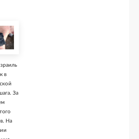
Израиль
к в
ьской
ага. За
ем
того
в. На
тии