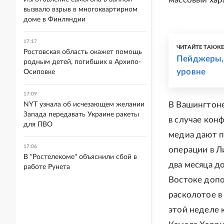
вызвало взрыв в многоквартирном
доме в Финляндии
17:17
ЧИТАЙТЕ ТАКЖ
Ростовская область окажет помощь
Пейджеры, 
родным детей, погибших в Архипо-
уровне
Осиповке
17:09
В Вашингтоне
NYT узнала об исчезающем желании
Запада передавать Украине ракеты
в случае конф
для ПВО
медиа дают п
17:06
операции в Л
В "Ростелекоме" объяснили сбой в
два месяца д
работе Рунета
Востоке допо
расколотое в 
этой неделе 