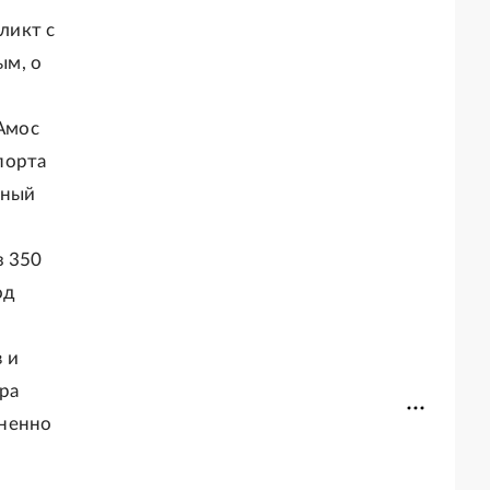
ликт с
ым, о
Амос
порта
дный
з 350
од
 и
ра
зненно