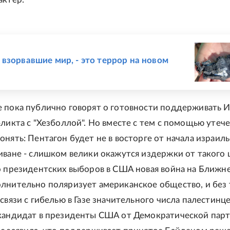
Е
взорвавшие мир, - это террор на новом
 пока публично говорят о готовности поддерживать 
ликта с "Хезболлой". Но вместе с тем с помощью утече
онять: Пентагон будет не в восторге от начала израил
иване - слишком велики окажутся издержки от такого ш
о президентских выборов в США новая война на Ближн
лнительно поляризует американское общество, и без 
связи с гибелью в Газе значительного числа палестинце
кандидат в президенты США от Демократической пар