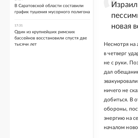
Израил
В Саратовской области составили
график тушения мусорного полигона
пессим
новая 
17:31
Один из крупнейших римских
бассейнов восстановили спустя две
Несмотря на 
тысячи лет
в четверг уд
не с руки. П
дал обещание
эвакуировали
ничего не ска
добиться. В 
обороны, пос
энергию на се
началом ново