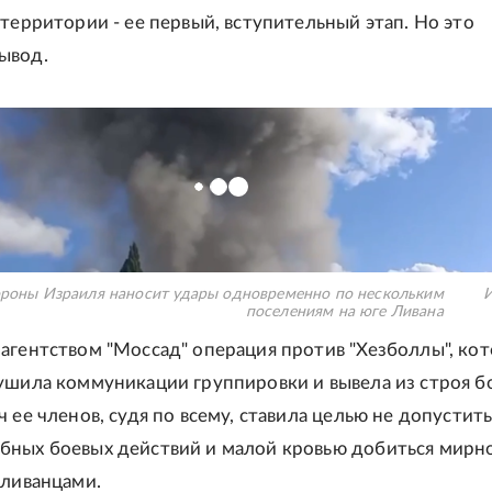
 территории - ее первый, вступительный этап. Но это
ывод.
роны Израиля наносит удары одновременно по нескольким
И
поселениям на юге Ливана
агентством "Моссад" операция против "Хезболлы", кот
ушила коммуникации группировки и вывела из строя б
 ее членов, судя по всему, ставила целью не допустить
ных боевых действий и малой кровью добиться мирн
 ливанцами.