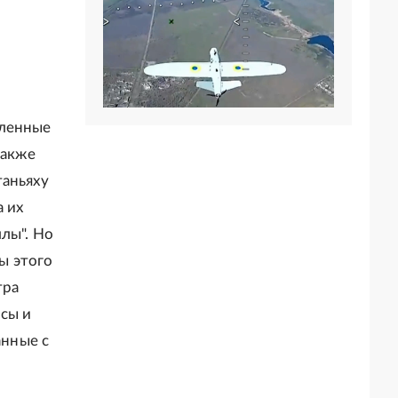
вленные
также
таньяху
а их
лы". Но
бы этого
тра
рсы и
анные с