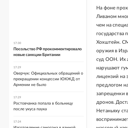
На фоне прох
Ливаном мног
чем на специ
государства
Хохштейн. СМ
17:30
Посольство РФ прокомментировало
оружия в Изр
новые санкции Британии
суд ООН. Их 
нарушают гум
17:29
Оверчук: Официальных обращений о
лицензий на 
прекращении концессии ЮКЖД от
предлогом на
Армении не было
запрещенки в
17:29
дронов. Дост
Ростовчанка попала в больницу
после укуса паука
Нетаньяху ст
воспринимае
17:24
массовый хар
Изготовление самогона в ванной