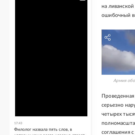
на ливанской
ошибочный в
Армия обо
Проведенная 
серьезно нар
четырех тысяч
полномасштаб
17:43
Филолог назвала пять слов, в
соглашения с