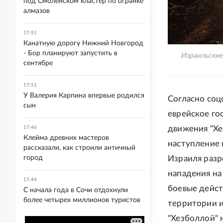
под Смоленском кластер по огранке
алмазов
17:51
Канатную дорогу Нижний Новгород
- Бор планируют запустить в
Израильские
сентябре
17:51
У Валерия Карпина впервые родился
Согласно соц
сын
еврейское го
движения "Хе
17:46
Клейма древних мастеров
наступление 
рассказали, как строили античный
город
Израиля разр
нападения на
17:44
боевые дейст
С начала года в Сочи отдохнули
более четырех миллионов туристов
территории и
"Хезболлой" 