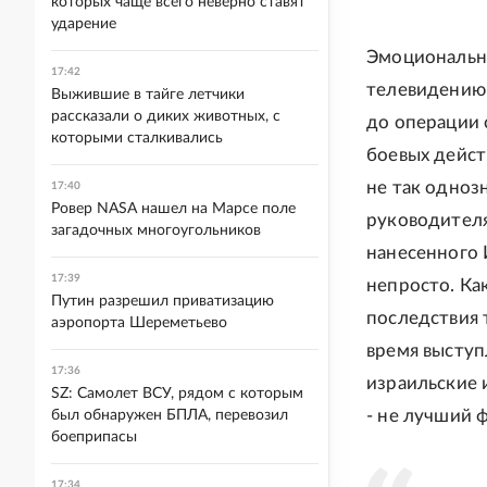
которых чаще всего неверно ставят
ударение
Эмоционально
17:42
телевидению 
Выжившие в тайге летчики
рассказали о диких животных, с
до операции 
которыми сталкивались
боевых дейст
не так одноз
17:40
Ровер NASA нашел на Марсе поле
руководителя
загадочных многоугольников
нанесенного 
17:39
непросто. Ка
Путин разрешил приватизацию
последствия 
аэропорта Шереметьево
время выступ
17:36
израильские 
SZ: Самолет ВСУ, рядом с которым
- не лучший 
был обнаружен БПЛА, перевозил
боеприпасы
17:34