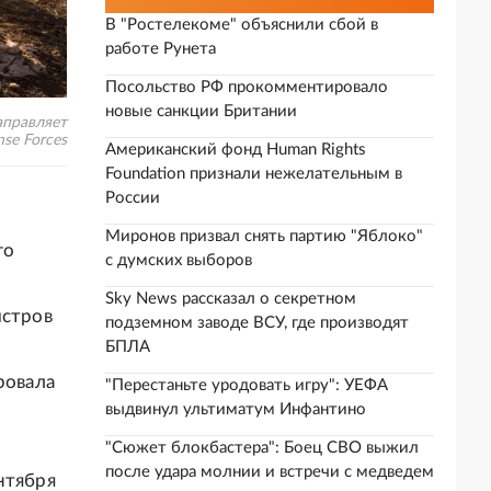
В "Ростелекоме" объяснили сбой в
работе Рунета
Посольство РФ прокомментировало
новые санкции Британии
аправляет
nse Forces
Американский фонд Human Rights
Foundation признали нежелательным в
России
Миронов призвал снять партию "Яблоко"
го
с думских выборов
Sky News рассказал о секретном
истров
подземном заводе ВСУ, где производят
БПЛА
ровала
"Перестаньте уродовать игру": УЕФА
выдвинул ультиматум Инфантино
"Сюжет блокбастера": Боец СВО выжил
после удара молнии и встречи с медведем
нтября