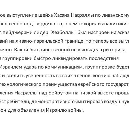
е выступление шейха Хасана Насраллы по ливанском
косвенно подтвердило то, о чем говорили аналитики -
с пейджерами лидер "Хезболлы" был настроен на эск
вий на ливано-израильской границе, то теперь все выг
начно. Какой бы воинственной не выглядела риторика
 группировки быстро ликвидировать последствия
Израилем удара по коммуникациям, группировке буде
к и вселить уверенность в своих членов, воочию наблю
технологического преимущества еврейского государст
ления Насраллы над Бейрутом на низкой высоте прош
истребители, демонстративно сымитировав воздушную
фон для объявления Израилю войны.