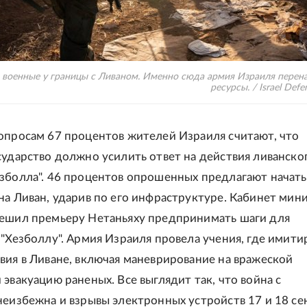
 военные у границы с Ливаном. Именно сюда армия Израиля перен
ресурсы. / Israel Defe
опросам 67 процентов жителей Израиля считают, что
сударство должно усилить ответ на действия ливанско
зболла". 46 процентов опрошенных предлагают начать
на Ливан, ударив по его инфраструктуре. Кабинет мин
ешил премьеру Нетаньяху предпринимать шаги для
 "Хезболлу". Армия Израиля провела учения, где имити
вия в Ливане, включая маневрирование на вражеской
 эвакуацию раненых. Все выглядит так, что война с
неизбежна и взрывы электронных устройств 17 и 18 се