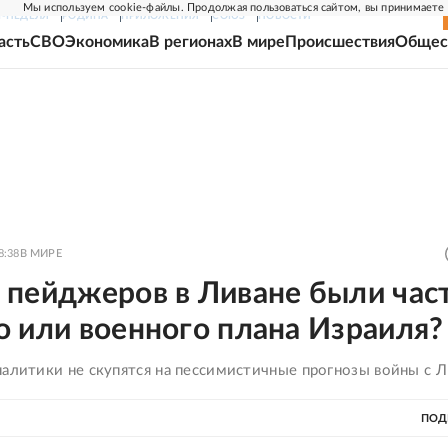
Мы используем cookie-файлы. Продолжая пользоваться сайтом, вы принимаете
Г-НЕДЕЛЯ
РОДИНА
ПРИЛОЖЕНИЯ
СОЮЗ
НОВОСТИ
асть
СВО
Экономика
В регионах
В мире
Происшествия
Общес
8:38
В МИРЕ
 пейджеров в Ливане были час
 или военного плана Израиля?
налитики не скупятся на пессимистичные прогнозы войны с 
ПОД