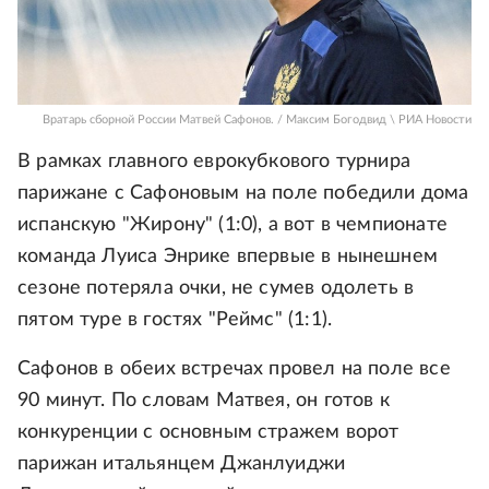
Вратарь сборной России Матвей Сафонов. / Максим Богодвид \ РИА Новости
В рамках главного еврокубкового турнира
парижане с Сафоновым на поле победили дома
испанскую "Жирону" (1:0), а вот в чемпионате
команда Луиса Энрике впервые в нынешнем
сезоне потеряла очки, не сумев одолеть в
пятом туре в гостях "Реймс" (1:1).
Сафонов в обеих встречах провел на поле все
90 минут. По словам Матвея, он готов к
конкуренции с основным стражем ворот
парижан итальянцем Джанлуиджи